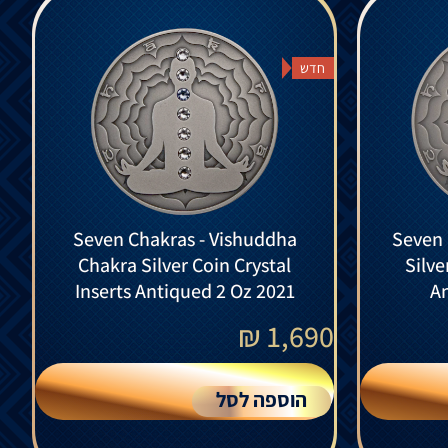
חדש
Seven Chakras - Vishuddha
Seven 
Chakra Silver Coin Crystal
Silve
Inserts Antiqued 2 Oz 2021
An
₪
1,690
הוספה לסל