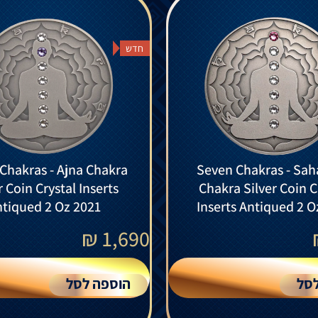
חדש
Chakras - Ajna Chakra
Seven Chakras - Sah
r Coin Crystal Inserts
Chakra Silver Coin C
tiqued 2 Oz 2021
Inserts Antiqued 2 O
₪
1,690
סל
הוספה לסל