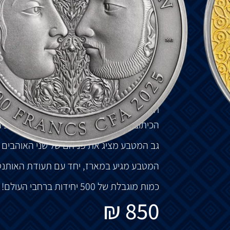
הפילוסופיה
העוצמתית
של
הטקסט
הסנסקרי
הפנימית
וההגשמה
הרגשית
בחיים
–
הקאמה
החיבור
ההודי
העתיק
ביותר
–
מדריך
לבאר
"
א
הקאמה
סוטרה
אינם
ידועים
,
והוא
מאמין
ששיי
מתפרשת
באופן
חופשי
כמושג
שבו
רצונות
קוש
מינית
יש
לטפח
.
חזית
המטבע
מציג
שני
אוהבים
ברגע
עז
של
א
הכיתוב
"KAMA SUTRA" –
שם
המטבע
והכית
גב
המטבע
מציג
את
פניהם
של
שני
האוהבים
המטבע
מגיע
במארז
,
יחד
עם
תעודת
האותנט
כמות
מוגבלת
של
500
יחידות
ברחבי
העולם
!
₪
850