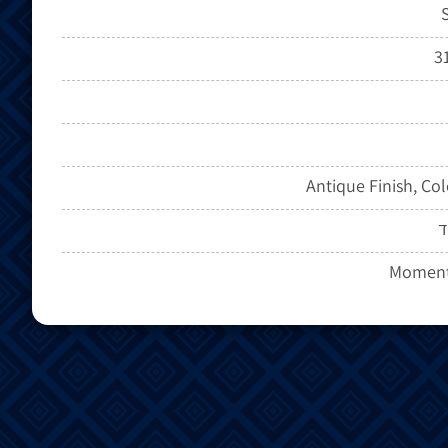
S
31
Antique Finish, Col
ד
Moment