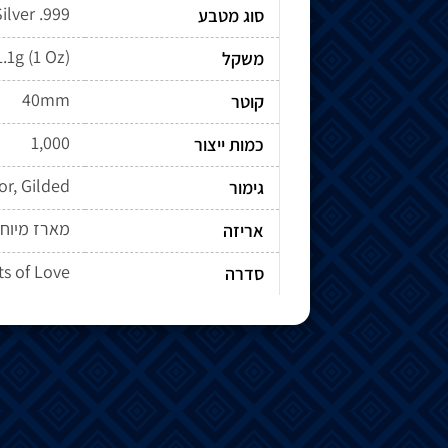
ilver .999
סוג מטבע
.1g (1 Oz)
משקל
40mm
קוטר
1,000
כמות ייצור
or, Gilded
גימור
מארז מיוח
אריזה
s of Love
סדרה