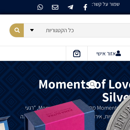
שמור על קשר:
כל הקטגוריות
אזור אישי
Moments of Love
Silve
מסדרת
Moments of Love, "
רגעי
ט על
מיניות
,
אירוטיקה
והגשמה
רגשית
בחיים
–
קאמה