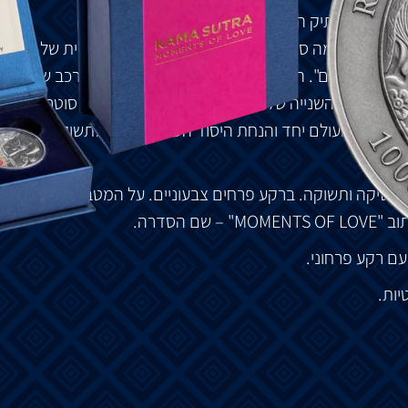
ט
ההודי
העתיק
המפורסם
על
אופי
המיניות
,
העוצמה
סוטרה
.
קאמה
סוטרה
חושף
את
הנחת
היסוד
העיקרית
של
ומנות
–
החיים
".
התאריך
או
המאה
המקוריים
של
ההרכב
של
ך
למחצית
השנייה
של
המאה
ה
-3
לספירה
.
הקאמה
סוטרה
רים
את
העולם
יחד
והנחת
היסוד
העיקרית
היא
שתשוקה
ירוטיקה
ותשוקה
.
ברקע
פרחים
צבעוניים
.
על
המטבע
וב
"MOMENTS OF LOVE" –
שם
הסדרה
.
עם
רקע
פרחוני
.
יות
.