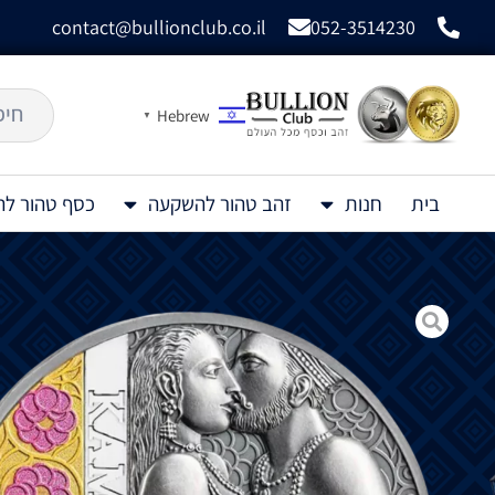
contact@bullionclub.co.il
052-3514230
Hebrew
▼
בית
חנות
זהב טהור להשקעה
כסף טהור ל