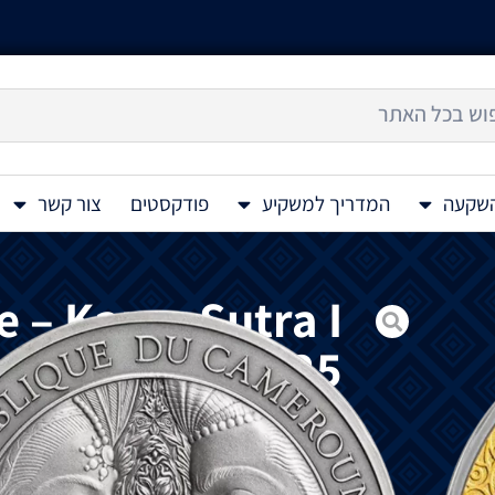
השקעה
המדריך למשקיע
פודקסטים
צור קשר
 – Kama Sutra I
r Coin 1 Oz 2025
מטבע
כסף
Moments of Love – Kama Sutra I 1 Oz 2025
אהבה
",
המוקדש
לטקסט
הודי
עתיק
בסנסקרי
סוטרה
.