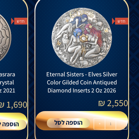
חדש
חדש
asrara
Eternal Sisters - Elves Silver
rystal
Color Gilded Coin Antiqued
z 2021
Diamond Inserts 2 Oz 2026
₪
2,550
₪
1,690
הוספה לסל
הוספה ל
+
-