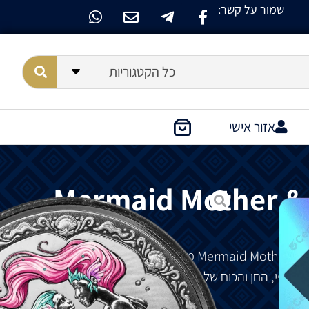
שמור על קשר:
כל הקטגוריות
אזור אישי
Mermaid Mother & 
מציג
אמא
ובת
בת
ים
ואת
המורשת
ת
היופי
,
החן
והכוח
של
הים
.