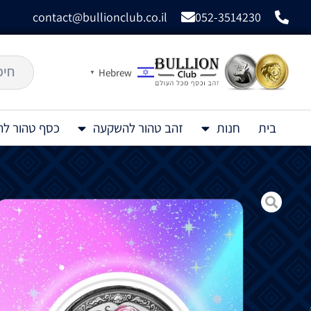
contact@bullionclub.co.il
052-3514230
Hebrew
▼
בית
חנות
זהב טהור להשקעה
כסף טהור ל