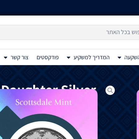
השקעה
המדריך למשקיע
פודקסטים
צור קשר
Daughter Silver
Coin 1 Oz 2023
מטבע
כסף
של
סמואה
Mermaid Mother & Daughter 1 Oz 2023
התרבותית
של
סמואה
.
בתולות
ים
מסמלות
א