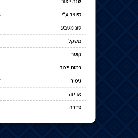
3
שנת ייצור
t
מיוצר ע"י
9
סוג מטבע
)
משקל
m
קוטר
0
כמות ייצור
f
גימור
d
אריזה
d
סדרה