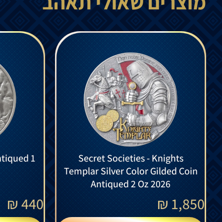
מוצרים שאולי תאהב
ntiqued 1
Secret Societies - Knights
Templar Silver Color Gilded Coin
Antiqued 2 Oz 2026
₪
440
₪
1,850