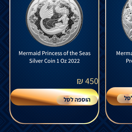
Mermaid Princess of the Seas
Mermai
Silver Coin 1 Oz 2022
Pr
₪
450
סל
הוספה לסל