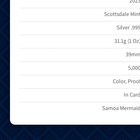
202
Scottsdale Min
Silver .99
31.1g (1 Oz
39m
5,00
Color, Proo
In Car
Samoa Mermai