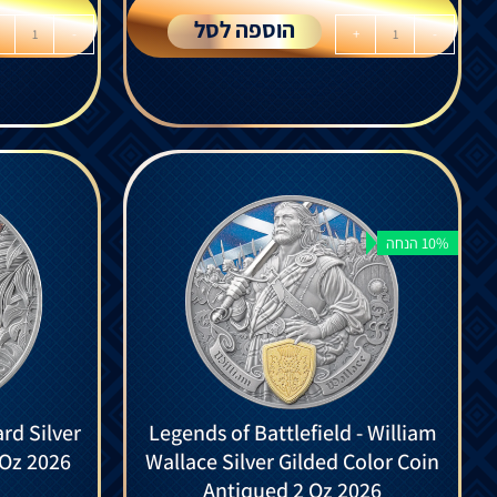
הוספה לסל
-
+
-
10% הנחה
rd Silver
Legends of Battlefield - William
 Oz 2026
Wallace Silver Gilded Color Coin
Antiqued 2 Oz 2026