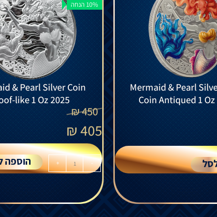
10% הנחה
d & Pearl Silver Coin
Mermaid & Pearl Silve
oof-like 1 Oz 2025
Coin Antiqued 1 Oz
₪
450
₪
405
הוספה ל
סל
+
-