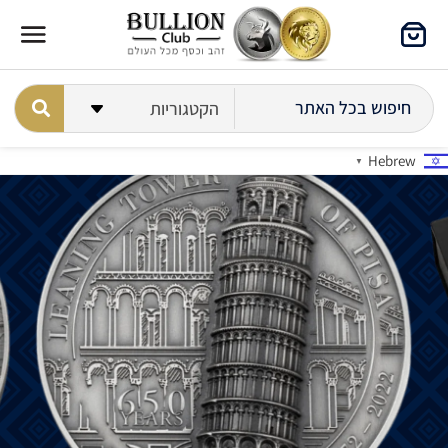
Hebrew
▼