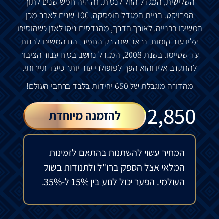
השלישית
,
המגדל
החל
לנטות
.
זה
היה
חמש
שנים
לתוך
הפרויקט
.
בניית
המגדל
הופסקה
. 100
שנים
לאחר
מכן
המשיכו
בבנייה
.
לאורך
הדרך
,
מהנדסים
ניסו
לאזן
כשהוסיפו
עליו
עוד
קומות
.
נראה
שזה
רק
החמיר
.
הם
המשיכו
לבנות
עד
שסיימו
.
בשנת
2008,
המגדל
נחשב
בטוח
עבור
הציבור
להתקרב
אליו
והוא
הפך
לפופולרי
עוד
יותר
כיעד
תיירותי
.
מהדורה
מוגבלת
של
650
יחידות
בלבד
ברחבי
העולם
!
₪
2,850
להזמנה מיוחדת
המחיר עשוי להשתנות בהתאם לזמינות
המלאי אצל הספק בחו"ל ולתנודות בשוק
העולמי. הפער יכול לנוע בין 15% ל-35%.