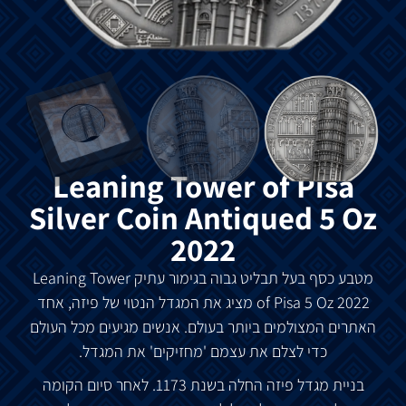
Leaning Tower of Pisa
Silver Coin Antiqued 5 Oz
2022
מטבע
כסף
בעל
תבליט
גבוה בגימור
עתיק
Leaning Tower
5 Oz 2022
of Pisa
מציג
את
המגדל
הנטוי
של
פיזה
,
אחד
האתרים
המצולמים
ביותר
בעולם
.
אנשים
מגיעים
מכל
העולם
כדי
לצלם
את
עצמם
'
מחזיקים
'
את
המגדל
.
בניית
מגדל
פיזה
החלה
בשנת
1173.
לאחר
סיום
הקומה