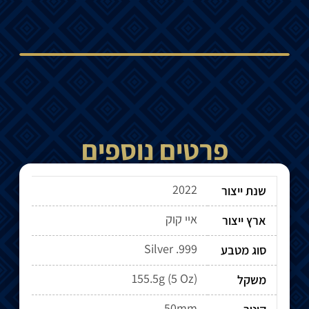
פרטים נוספים
2022
שנת ייצור
איי קוק
ארץ ייצור
Silver .999
סוג מטבע
155.5g (5 Oz)
משקל
50mm