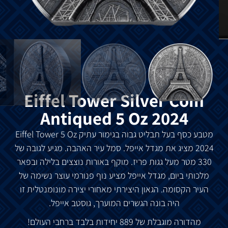
Eiffel Tower Silver Coin
Antiqued 5 Oz 2024
מטבע
כסף
בעל
תבליט
גבוה
בגימור
עתיק
Eiffel Tower
5 Oz
2024
מציג
את
מגדל
אייפל
.
סמל
עיר
האהבה.
מגיע
לגובה
של
330
מטר
מעל
גגות
פריז
.
מוקף
באורות
נוצצים
בלילה
ובפאר
מלכותי
ביום
,
מגדל
אייפל
מציע
נוף
פנורמי
עוצר
נשימה
של
העיר
הקסומה
.
הגאון
היצירתי
מאחורי
יצירה
מונומנטלית
זו
היה
בונה
הגשרים
המוערך
,
גוסטב
אייפל.
מהדורה
מוגבלת
של
889
יחידות
בלבד
ברחבי
העולם
!