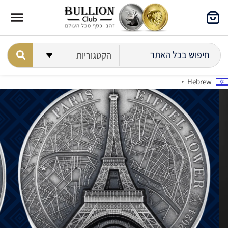
Hebrew
▼