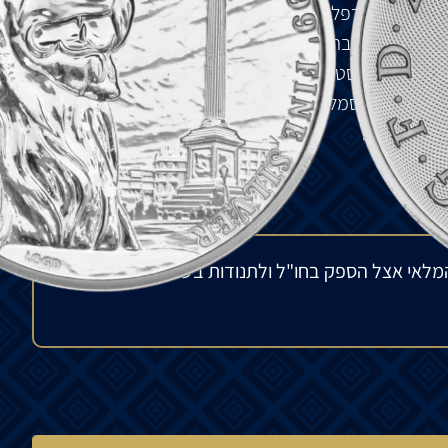
מפקד הצי הבריטי בקרב טרפלגר, בגובה 169 רגל. כיכר טרפלגר. חזית המטבע: מציג את הדיוקן האלגנטי
 המלכה אליזבת השנייה עם רקע גילוש עדין. גב המטבע:
טיבי פנטסטי של כיכר טרפלגר מאויר, הנשלט ע"י מבט
רים באופן סמלי על העמוד של נלסון, שמתואר מעבר.
גלין דייויס
מלאי אצל הספק בחו"ל ולתנודות בשוק העולמי. הפער