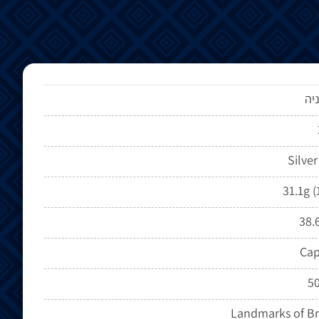
יה
Silver
31.1g (
38
Cap
5
Landmarks of Br