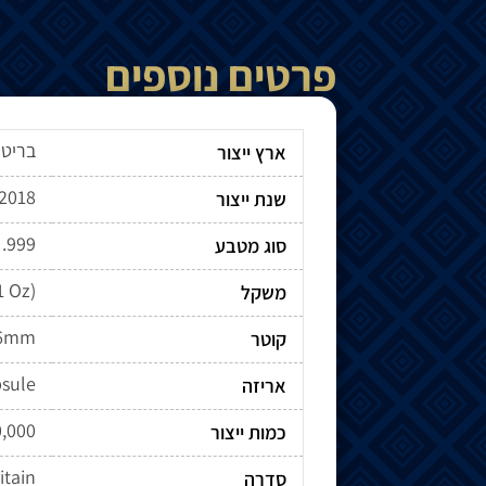
פרטים נוספים
בריטנ
ארץ ייצור
2018
שנת ייצור
 .999
סוג מטבע
1 Oz)
משקל
.6mm
קוטר
sule
אריזה
0,000
כמות ייצור
itain
סדרה