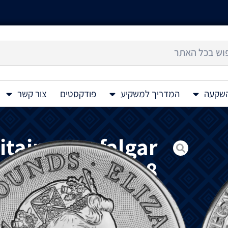
השקעה
המדריך למשקיע
פודקסטים
צור קשר
tain – Trafalgar
r Coin 1 Oz 2018
בריטניה הגדולה. מהדורה שלישית זו של הסד
במרכז לונדון הידועה בזכות המזרקות הרבות ש