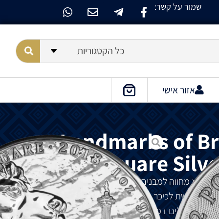
שמור על קשר:
כל הקטגוריות
אזור אישי
Landmarks of Bri
Square Silve
סדרת ה-Royal Mint's Landmarks of Britain היא מחווה למבנים ולאנדרטאות האייקוניות ביותר של
רה מוקדשת לכיכר טרפלגר, אטרקציה תיירותית פופולרית
לה, הפסלים דמויי החיים והאנדרטה של ​​עמוד נלסון,