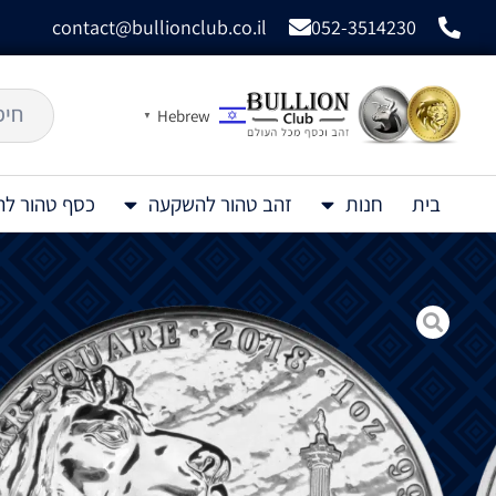
contact@bullionclub.co.il
052-3514230
Hebrew
▼
בית
חנות
זהב טהור להשקעה
כסף טהור ל