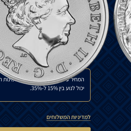
של ג'ודי קלארק הפונה ימינה של הוד מלכותה
פסל האריה המפורסם של טרפלגר. מבט פרספק
מקרוב של אחד מארבעת אריות הברונזה השומ
עיצוב הנצחה מפורט להפליא מאת לורה קלנסי ו
₪
490
להזמנה מיוחדת
המחיר עשוי להשתנות בהתאם לזמינות ה
יכול לנוע בין 15% ל-35%.
למדיניות המשלוחים