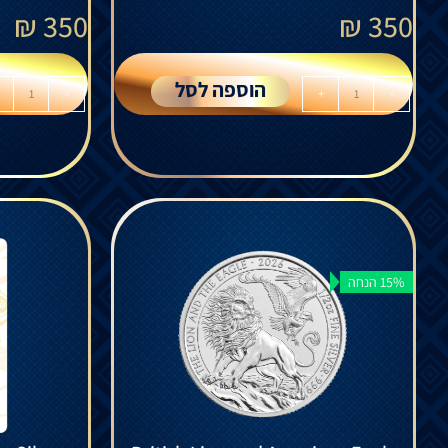
₪
350
₪
350
הוספה לסל
-
+
-
15% הנחה