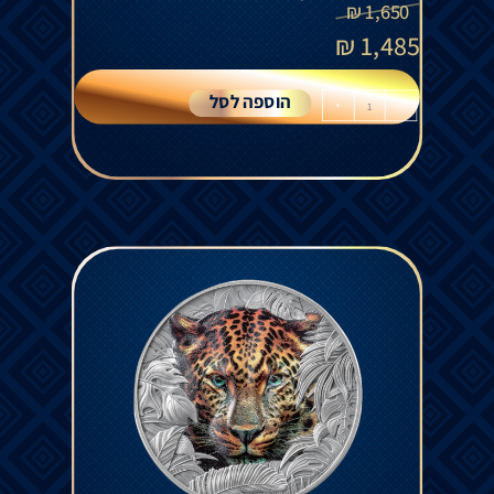
₪
1,650
₪
1,485
הוספה לסל
+
-