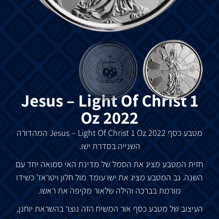
Jesus – Light Of Christ 1
Oz 2022
מטבע
כסף
Jesus – Light Of Christ 1 Oz 2022
המהדורה
השנייה
בסדרת
ישו
.
חזית
המטבע
מציג
את
הסמל
של
מדינת
האי
סמואה
יחד
עם
השנה
.
גב
המטבע
מציג
את
ישו
עומד
מול
חלון
ויטראז
'
כשידו
מורמת
בברכה
והילה
של
אור
מקיפה
את
ראשו
.
העיצוב
של
מטבע
כסף
אור
המשיח
הזה
נוצר
בהשראת
יוחנן
,