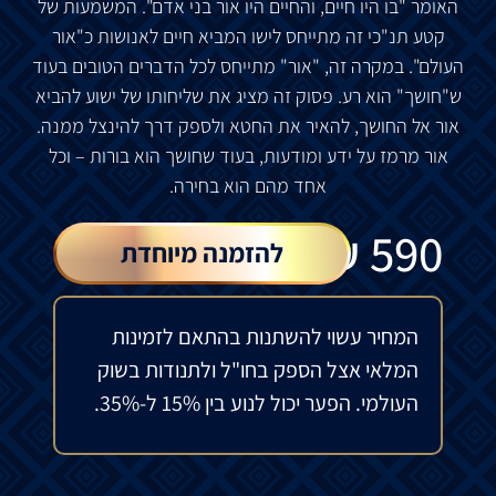
האומר
"
בו
היו
חיים
,
והחיים
היו
אור
בני
אדם
".
המשמעות
של
קטע
תנ
"
כי
זה
מתייחס
לישו
המביא
חיים
לאנושות
כ
"
אור
העולם
".
במקרה
זה
, "
אור
"
מתייחס
לכל
הדברים
הטובים
בעוד
ש
"
חושך
"
הוא
רע
.
פסוק
זה
מציג
את
שליחותו
של
ישוע
להביא
אור
אל
החושך
,
להאיר
את
החטא
ולספק
דרך
להינצל
ממנה
.
אור
מרמז
על
ידע
ומודעות
,
בעוד
שחושך
הוא
בורות
–
וכל
אחד
מהם
הוא
בחירה
.
₪
590
להזמנה מיוחדת
המחיר עשוי להשתנות בהתאם לזמינות
המלאי אצל הספק בחו"ל ולתנודות בשוק
העולמי. הפער יכול לנוע בין 15% ל-35%.