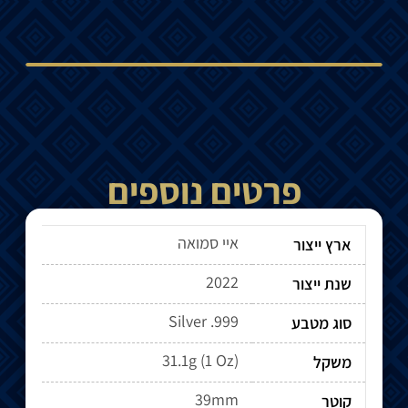
פרטים נוספים
איי סמואה
ארץ ייצור
2022
שנת ייצור
Silver .999
סוג מטבע
31.1g (1 Oz)
משקל
39mm
קוטר