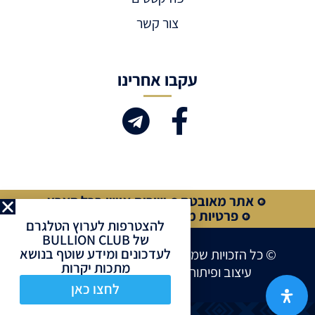
צור קשר
עקבו אחרינו
אתר מאובטח
שירות אישי בכל הארץ
פרטיות מלאה
קנייה מאובטחת
להצטרפות לערוץ הטלגרם
של BULLION CLUB
לעדכונים ומידע שוטף בנושא
© כל הזכויות שמורות לחברת BULLION CLUB
מתכות יקרות
עיצוב ופיתוח אתרים ע”י
Site Market
לחצו כאן