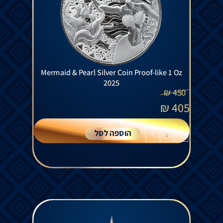
Mermaid & Pearl Silver Coin Proof-like 1 Oz
2025
₪
450
₪
405
הוספה לסל
+
-