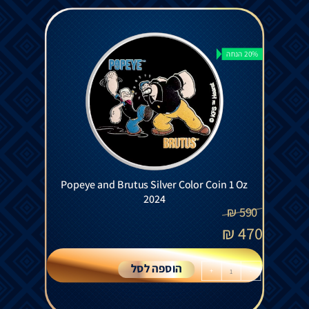
20% הנחה
Popeye and Brutus Silver Color Coin 1 Oz
2024
₪
590
₪
470
הוספה לסל
+
-