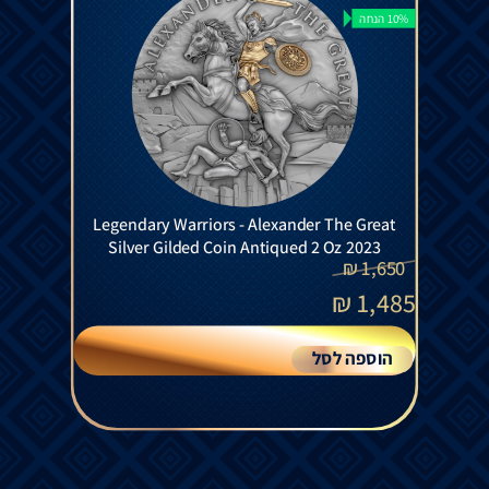
10% הנחה
Legendary Warriors - Alexander The Great
Silver Gilded Coin Antiqued 2 Oz 2023
₪
1,650
₪
1,485
הוספה לסל