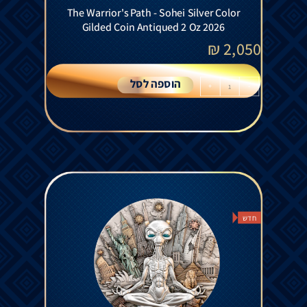
The Warrior's Path - Sohei Silver Color
Gilded Coin Antiqued 2 Oz 2026
₪
2,050
הוספה לסל
+
-
חדש