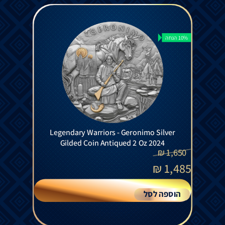
10% הנחה
Legendary Warriors - Geronimo Silver
Gilded Coin Antiqued 2 Oz 2024
₪
1,650
₪
1,485
הוספה לסל