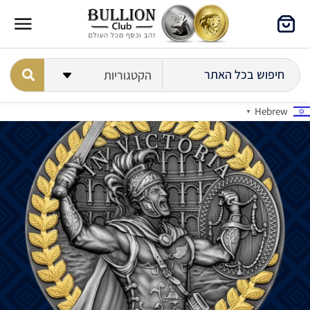
Hebrew
▼