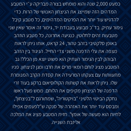
כמעט 2,000 שנה והוא מומחש בצורה מבריקה ע״י המטבע
המדהים הזה שמייצג את הניצחון האנושי של הרוח. כדי
להדגיש עוד יותר את הפרטים המדהימים, כל מטבע קיבל
גימור עתיק. בד״כ מבוצע בעבודת יד, גימור זה אומר שאין שני
מטבעות זהים לחלוטין. כנגיעה אחרונה, כל מטבע הוזהב
באופן סלקטיבי בזהב טהור, 24 קראט, אותו ניתן לראות
מצפה את עלי הדפנה משני צדי החייל. הניגוד בין הזהב
הבוהק לבין הגימור העתיק הוא פשוט יוצא מן הכלל! גב
המטבע מציג לוחם רומאי מרים את חרבו ומגן לניצחון. פניו
מתעוותות עם צעקתו המרעידה את קסדת הקרב המנומרת
שלו. ניתן לראות את קשתות הקולוסיאום ברקע בעוד זרי
הדפנה של הניצחון מקיפים את הלוחם. ממש מעל ראשו
נחקק הביטוי הלטיני "בויקטוריה", שמתורגם ל"בניצחון",
ומבסס עוד יותר את האזהרה של סנקה ש"לפעמים אפילו
לחיות הוא מעשה של אומץ". חזית המטבע מציג את המלכה
אליזבת השנייה.