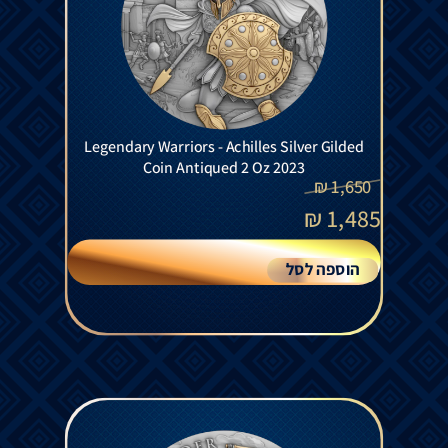
Legendary Warriors - Achilles Silver Gilded
Coin Antiqued 2 Oz 2023
₪
1,650
₪
1,485
הוספה לסל