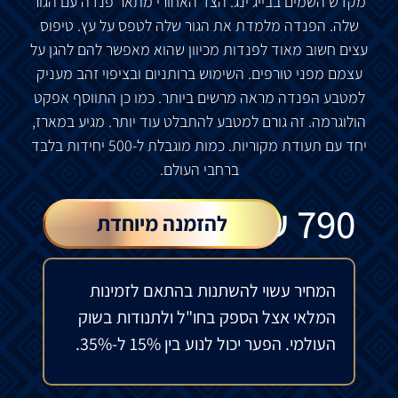
מקדש השמים בבייג'ינג. הצד האחורי מתאר פנדה עם הגור
שלה. הפנדה מלמדת את הגור שלה לטפס על עץ. טיפוס
עצים חשוב מאוד לפנדות מכיוון שהוא מאפשר להם להגן על
עצמם מפני טורפים. השימוש ברותניום ובציפוי זהב מעניק
למטבע הפנדה מראה מרשים ביותר. כמו כן התווסף אפקט
הולוגרמה. זה גורם למטבע להתבלט עוד יותר. מגיע במארז,
יחד עם תעודת מקוריות. כמות מוגבלת ל-500 יחידות בלבד
ברחבי העולם.
₪
790
להזמנה מיוחדת
המחיר עשוי להשתנות בהתאם לזמינות
המלאי אצל הספק בחו"ל ולתנודות בשוק
העולמי. הפער יכול לנוע בין 15% ל-35%.