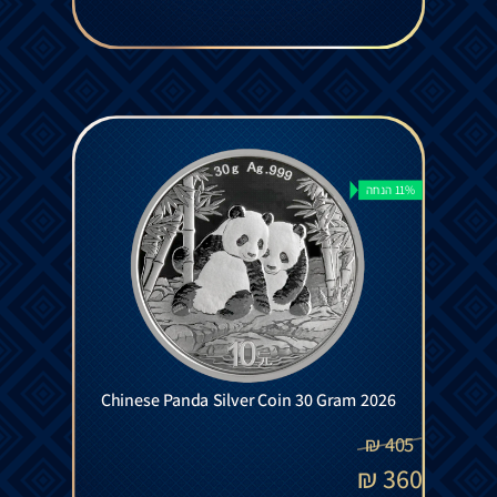
11% הנחה
Chinese Panda Silver Coin 30 Gram 2026
₪
405
₪
360