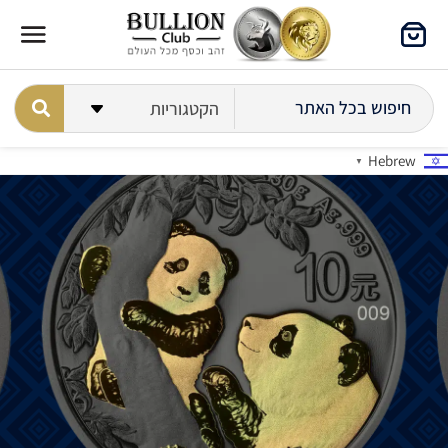
Hebrew
▼