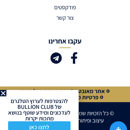
פודקסטים
צור קשר
עקבו אחרינו
אתר מאובטח
שירות אישי בכל הארץ
פרטיות מלאה
קנייה מאובטחת
להצטרפות לערוץ הטלגרם
של BULLION CLUB
לעדכונים ומידע שוטף בנושא
© כל הזכויות שמורות לחברת BULLION CLUB
מתכות יקרות
עיצוב ופיתוח אתרים ע”י
Site Market
לחצו כאן