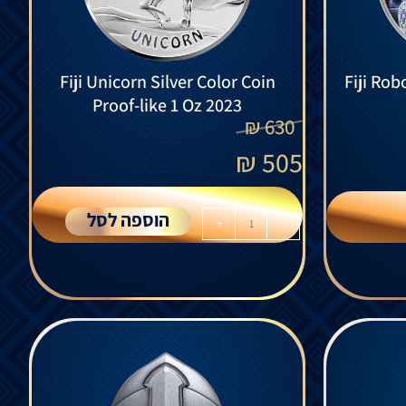
Fiji Unicorn Silver Color Coin
Fiji Rob
Proof-like 1 Oz 2023
₪
630
₪
505
הוספה לסל
+
-