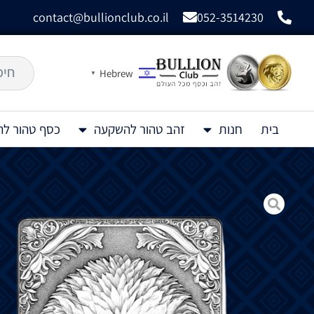
contact@bullionclub.co.il
052-3514230
Hebrew
▼
בית
חנות
זהב טהור להשקעה
כסף טהור ל