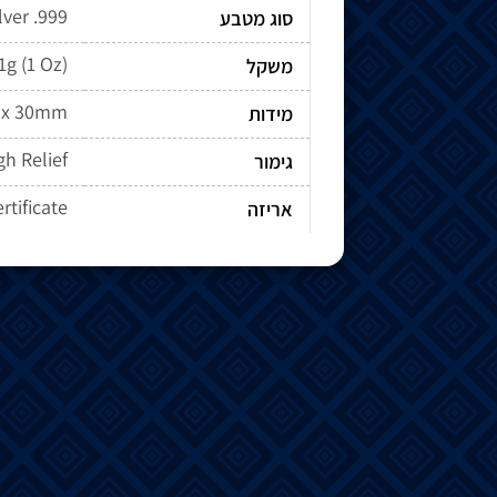
lver .999
סוג מטבע
1g (1 Oz)
משקל
x 30mm
מידות
gh Relief
גימור
rtificate
אריזה