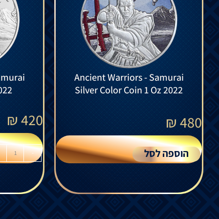
amurai
Ancient Warriors - Samurai
022
Silver Color Coin 1 Oz 2022
₪
420
₪
480
הוספה לסל
-