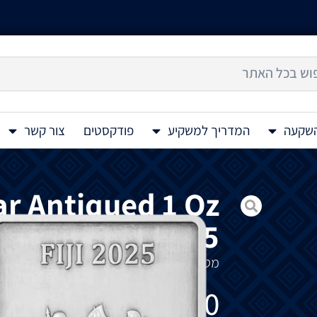
השקעה
המדריך למשקיע
פודקסטים
צור קשר
Bar Antiqued 1 Oz
2025
מטיל כסף בעל תבליט גבוה בגימור עתיק
1 2025
₪
680
להזמנה מיוחדת