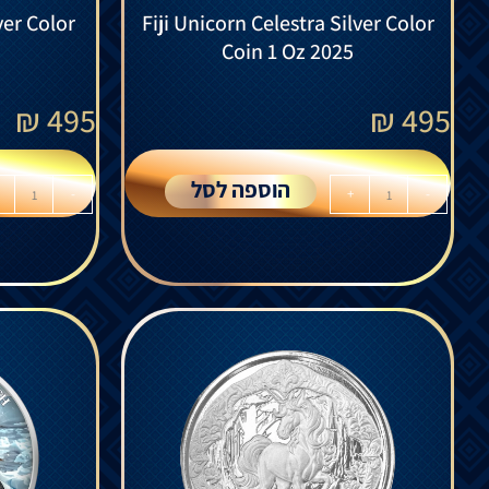
ver Color
Fiji Unicorn Celestra Silver Color
Coin 1 Oz 2025
₪
495
₪
495
הוספה לסל
-
+
-