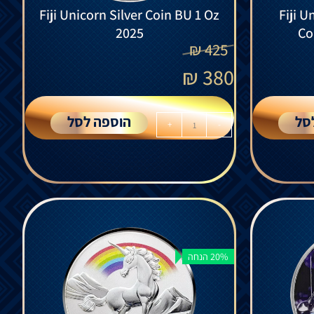
Fiji Unicorn Silver Coin BU 1 Oz
Fiji U
2025
Co
₪
425
₪
380
סל
הוספה לסל
+
-
20% הנחה