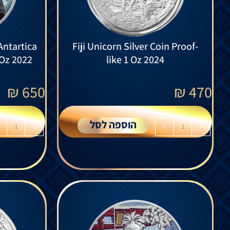
Antartica
Fiji Unicorn Silver Coin Proof-
 Oz 2022
like 1 Oz 2024
₪
650
₪
470
הוספה לסל
-
+
-