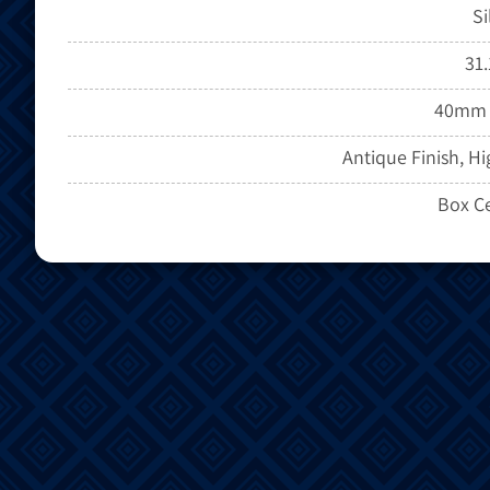
Si
31.
40mm 
Antique Finish, Hi
Box Ce