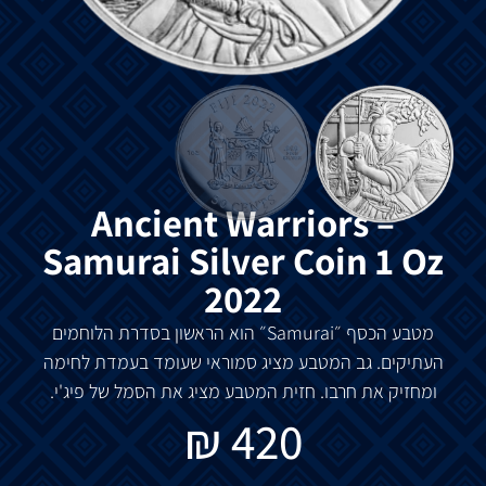
Ancient Warriors –
Samurai Silver Coin 1 Oz
2022
מטבע
הכסף
״Samurai״
הוא
הראשון
בסדרת
הלוחמים
העתיקים
.
גב
המטבע
מציג
סמוראי
שעומד
בעמדת
לחימה
ומחזיק
את
חרבו.
חזית
המטבע
מציג
את
הסמל
של
פיג
'
י
.
₪
420