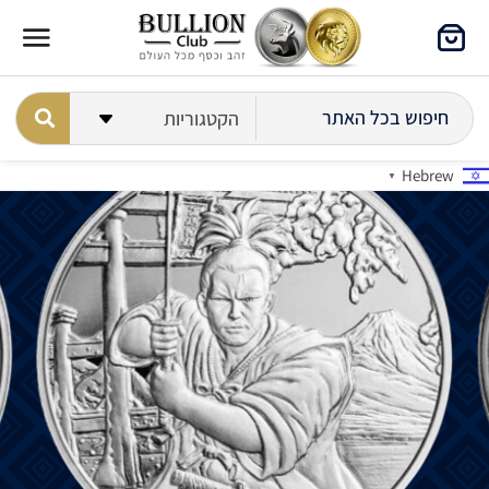
Hebrew
▼