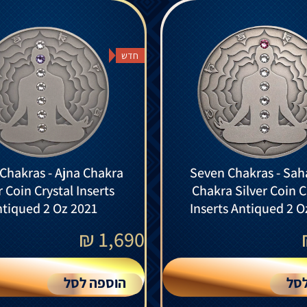
חדש
Chakras - Ajna Chakra
Seven Chakras - Sah
r Coin Crystal Inserts
Chakra Silver Coin C
tiqued 2 Oz 2021
Inserts Antiqued 2 O
₪
1,690
סל
הוספה לסל