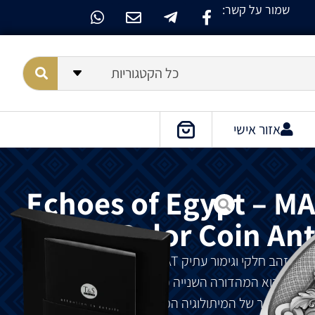
שמור על קשר:
כל הקטגוריות
אזור אישי
Echoes of Egypt – MA
Color Coin An
לקי וגימור עתיק Echoes of Egypt
– MAAT
Silver Gilded Color Coin Antiqued 2 Oz 2026 הוא המהדורה השנייה מסדרת ״Echoes of Egypt״,
קים ביותר של המיתולוגיה המצרית: ההרמוניה המקיימת