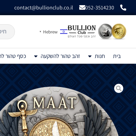
contact@bullionclub.co.il
052-3514230
Hebrew
▼
בית
חנות
זהב טהור להשקעה
כסף טהור ל