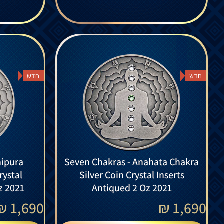
חדש
חדש
nipura
Seven Chakras - Anahata Chakra
rystal
Silver Coin Crystal Inserts
z 2021
Antiqued 2 Oz 2021
₪
1,690
₪
1,690