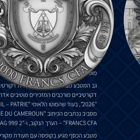
את היקום. באמונה העתיקה, מאאט ייצג את הא
הנוצה הקדושה המשמשת בשיפוט נשמות.
חזית המטבע מציג את מאאט, יושבת בחן כשכנ
באנק, סמל לחיי נצח, בעוד שהשנייה מרימה 
נוצה עדינה עולה מכיסויה, ומזכירה את נו
מאחוריה מופיע דיסק זהב מעוטר מלא הירוגל
ואלמנטים של הציוויליזציה המצרית העתיקה ה
מופיע הכיתוב "MAAT".
גב המטבע מציג קומפוזיציה הרלדית דקורטי
דקורטיביים מורכבים המזכירים מוטיבים אדרי
FRANCS CFA" – הערך הנקוב, ו-"2 OZ AG 999" – המתייחסים למשקל ולטוהר הכסף.
מטבע הכסף מגיע בקופסה עם תעודת מקוריו