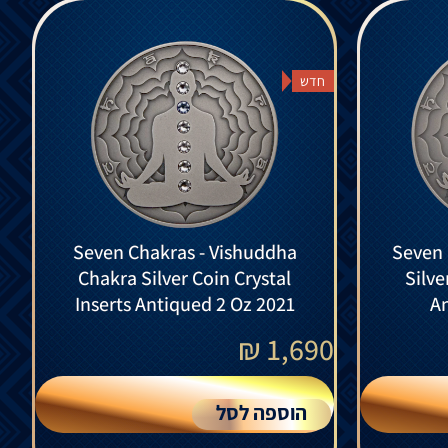
חדש
Seven Chakras - Vishuddha
Seven 
Chakra Silver Coin Crystal
Silve
Inserts Antiqued 2 Oz 2021
An
₪
1,690
הוספה לסל