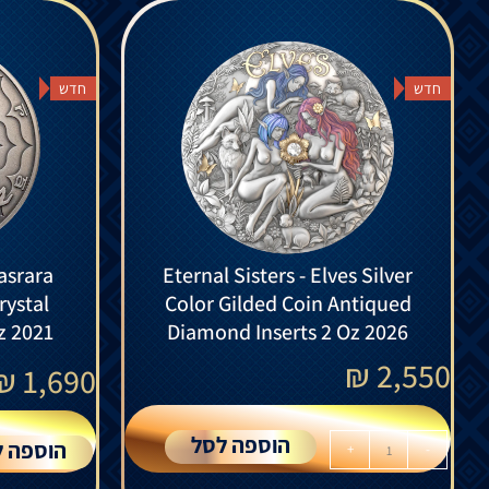
חדש
חדש
asrara
Eternal Sisters - Elves Silver
rystal
Color Gilded Coin Antiqued
z 2021
Diamond Inserts 2 Oz 2026
₪
2,550
₪
1,690
הוספה לסל
הוספה ל
+
-