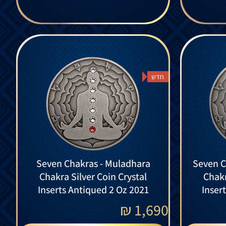
חדש
Seven Chakras - Muladhara
Seven C
Chakra Silver Coin Crystal
Chakr
Inserts Antiqued 2 Oz 2021
Inser
₪
1,690