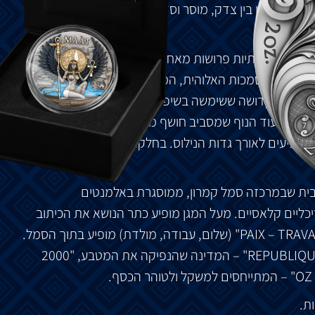
יזון העדין בין צדק, מוסר וסדר טבעי, המסומל על ידי
פיים מלכותיות פרושות מאחוריה. ביד אחת היא אוחזת
את מטה הסמכות האלוהית, המייצג את כוח האיזון והצדק.
צת האמת הקדושה ששימשה בשיפוט הנפש המצרי העתיק.
יפים, בעוד הנוף שמסביב חושף מקדשים, פירמידות
מופיעים לאורך גדות הנילוס. בחלקו העליון של המטבע
בית שבמרכזה סמל קמרון, ממוסגרת באלמנטים
כליים קלאסיים. מעל המגן מופיע כתר הנושא את הכיתוב
"2026", בעוד שהמוטו הלאומי "PAIX – TRAVAIL – PATRIE" (שלום, עבודה, מולדת) מופיע בתוך הסמל.
מסביב נכתבים הכיתוב "REPUBLIQUE DU CAMEROUN" – המדינה שהנפיקה את המטבע, "2000
ת.