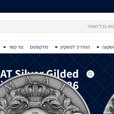
השקעה
המדריך למשקיע
פודקסטים
צור קשר
AT Silver Gilded
tiqued 2 Oz 2026
מטבע כסף בעל תבליט גבוה, צבעוני חלקית, ציפוי זהב ח
שואב השראה מאחד העקרונות הרוחניים העמו