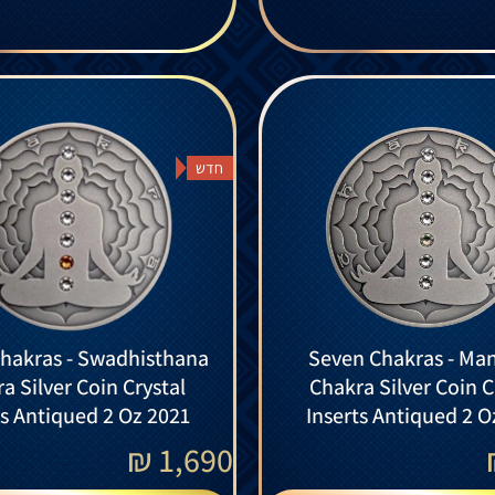
חדש
hakras - Swadhisthana
Seven Chakras - Ma
a Silver Coin Crystal
Chakra Silver Coin C
ts Antiqued 2 Oz 2021
Inserts Antiqued 2 O
₪
1,690