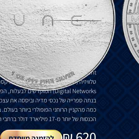
למשאב
היקר
ביותר
ביקום
הידוע
: Spice Mellange.
גדולים
ברחבי
הגלקסיה
ומשפר
את
היכולת
המ
חוקר
את
העתיד
של פלנטת
הארץ
בזמן
שהבת
חזית
המטבע
מציג
שני
"
ווי
יצרן
"
מוצלבים
שבה
הציטוט
"MEET THY MAKER".
גב
המטבע
מציג
את
הלוגו
של
DUNE®
Legendary Entertainment
היא
חברת
מדי
טלוויזיה
(Legendary Television),
קומיקס
y Comics)
Digital Networks)
המוקדשים
לבעלות
,
הפ
בנתה
ספרייה
של
נכסי
מדיה
וביססה
את
עצמ
כמה
מהקניין
הרוחני
הפופולרי
ביותר
בעולם
.
ב
הכנסות
של
יותר
מ
-17
מיליארד
דולר
ברחבי
ה
₪
620
להזמנה מיוחדת