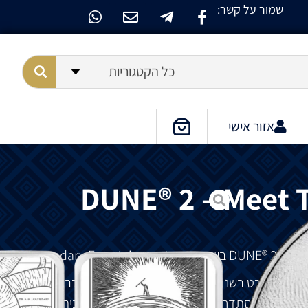
שמור על קשר:
כל הקטגוריות
אזור אישי
DUNE® 2 – Meet T
דרת
DUNE® 2
בשיתוף
עם
Legendary Entertainment.
רנק
הרברט
בשנת
1965,
מתרחש
באראקיס
,
כוכב
לכת
נאבקים
להסתדר
,
אבל
הפלנטה
שלהם
היא
גם
בית