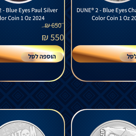
- Blue Eyes Paul Silver
DUNE® 2 - Blue Eyes Cha
lor Coin 1 Oz 2024
Color Coin 1 Oz 2
₪
650
₪
550
סל
הוספה לסל