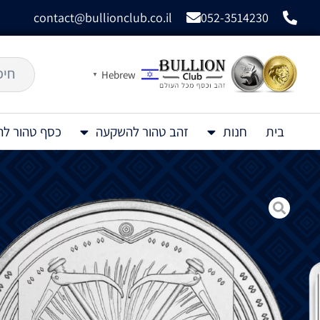
contact@bullionclub.co.il
052-3514230
Hebrew
▼
בית
חנות
זהב טהור להשקעה
כסף טהור ל