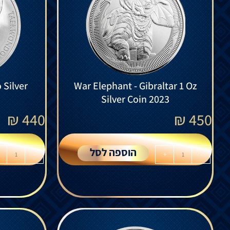
 Silver
War Elephant - Gibraltar 1 Oz
Silver Coin 2023
₪
440
₪
450
הוספה לסל
-
+
-