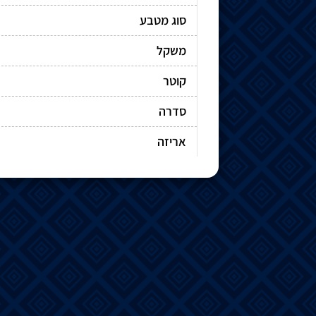
סוג מטבע
משקל
קוטר
סדרה
אריזה