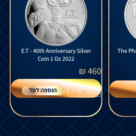
E.T - 40th Anniversary Silver
The Pha
Coin 1 Oz 2022
₪
460
הוספה לסל
+
-