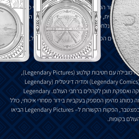
החומר
המסתורי
הזה
נכרה
ונמכר
בסכומי
כסף
נטלית
והפיזית
,
מה
שהופך
אותו
למבוקש
מאוד
.
הסיפור
ים
הגדולים
נלחמים
על
מי
ששולט
בו
.
ם
משתמשים
הפרמנים
כדי
לרכוב
על
תולעי
החול
,
ומעל
זה
ה
מובילה
עם
חטיבות
קולנוע
(Legendary Pictures),
(Legendar
ומדיה
דיגיטלית
(Legendary
קה
ואספקת
תוכן
לקהלים
ברחבי
העולם
. Legendary
ה
כמותג
מהימן
המספק
בעקביות
בידור
מסחרי
איכותי
,
כולל
מצטבר
,
הפקות
הקשורות
ל
– Legendary Pictures
הביאו
עולם
בקופות
.