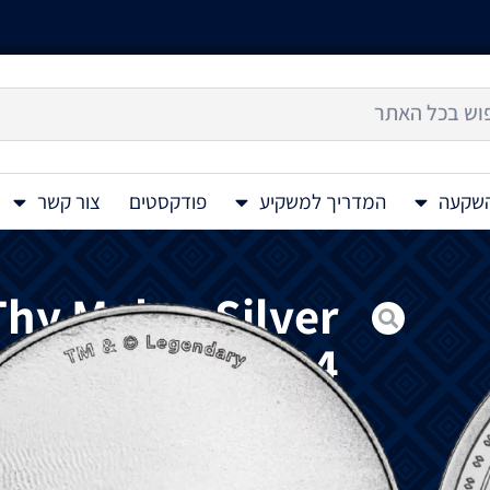
השקעה
המדריך למשקיע
פודקסטים
צור קשר
hy Maker Silver
Coin 1 Oz 2024
מטבע
כסף
Meet Thy Maker 1 Oz 2024
מס
DUNE®
שהוגה
במקור
ע״י
הסופר
המפורסם
פ
שומם
מכוסה
בחול
.
רוב
האנשים על
הפלנטה