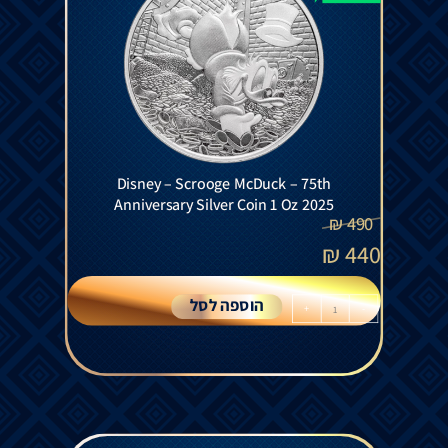
Disney – Scrooge McDuck – 75th
Anniversary Silver Coin 1 Oz 2025
₪
490
₪
440
הוספה לסל
+
-