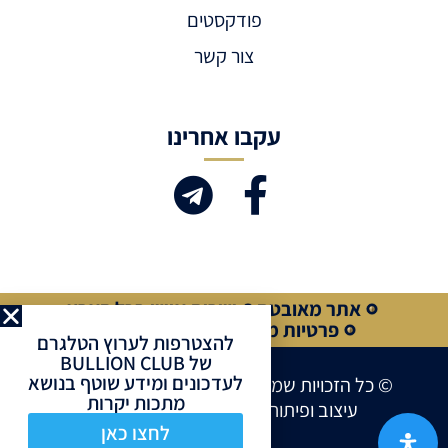
פודקסטים
צור קשר
עקבו אחרינו
אתר מאובטח
שירות אישי בכל הארץ
פרטיות מלאה
קנייה מאובטחת
להצטרפות לערוץ הטלגרם
של BULLION CLUB
לעדכונים ומידע שוטף בנושא
© כל הזכויות שמורות לחברת BULLION CLUB
מתכות יקרות
עיצוב ופיתוח אתרים ע”י
Site Market
לחצו כאן