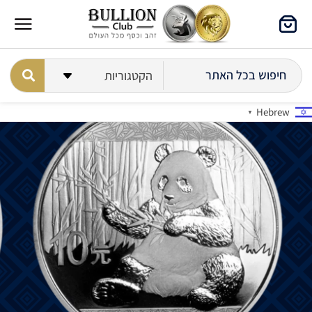
Hebrew
▼