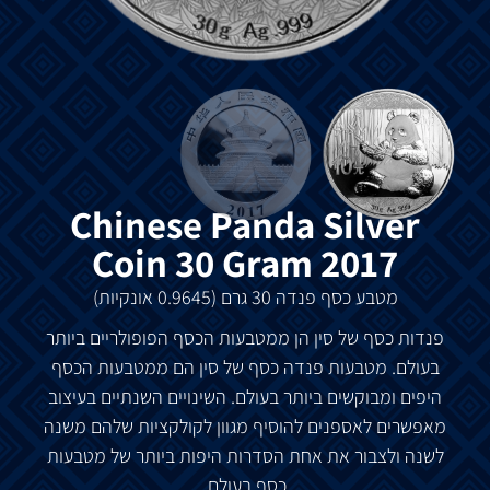
Chinese Panda Silver
Coin 30 Gram 2017
מטבע
כסף
פנדה
30
גרם
(0.9645
אונקיות
)
פנדות
כסף
של
סין
הן
ממטבעות
הכסף
הפופולריים
ביותר
בעולם
.
מטבעות
פנדה
כסף
של
סין
הם
ממטבעות
הכסף
היפים
ומבוקשים
ביותר
בעולם
.
השינויים
השנתיים
בעיצוב
מאפשרים
לאספנים
להוסיף
מגוון
לקולקציות
שלהם
משנה
לשנה
ולצבור
את
אחת
הסדרות
היפות
ביותר
של
מטבעות
כסף
בעולם
.