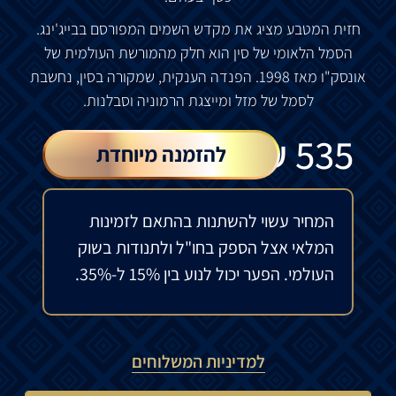
חזית
המטבע
מציג
את
מקדש
השמים
המפורסם
בבייג
'
ינג
.
הסמל
הלאומי
של
סין
הוא
חלק
מהמורשת
העולמית
של
אונסק
"
ו
מאז
1998.
הפנדה
הענקית
,
שמקורה
בסין
,
נחשבת
לסמל
של
מזל
ומייצגת
הרמוניה
וסבלנות
.
₪
535
להזמנה מיוחדת
המחיר עשוי להשתנות בהתאם לזמינות
המלאי אצל הספק בחו"ל ולתנודות בשוק
העולמי. הפער יכול לנוע בין 15% ל-35%.
למדיניות המשלוחים