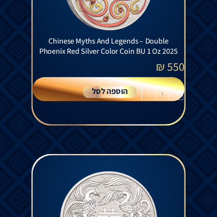
Chinese Myths And Legends – Double
Phoenix Red Silver Color Coin BU 1 Oz 2025
₪
550
הוספה לסל
+
-