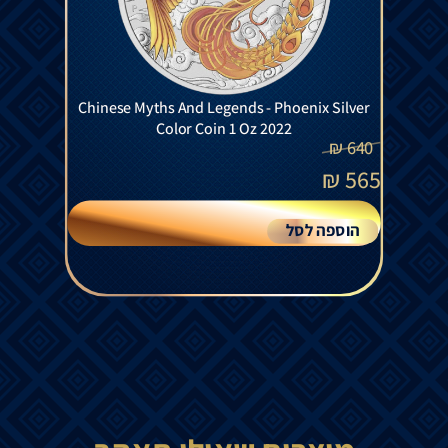
Chinese Myths And Legends - Phoenix Silver
Color Coin 1 Oz 2022
₪
640
₪
565
הוספה לסל