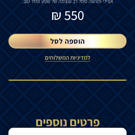
אצילי
ומהווה
סמל
רב
עוצמה
של
שפע
ומזל
טוב
.
₪
550
הוספה לסל
למדיניות המשלוחים
פרטים נוספים