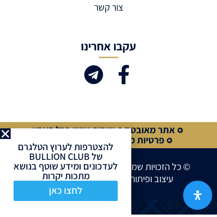
צור קשר
עקבו אחרינו
אתר מאובטח
שירות אישי בכל הארץ
פרטיות מלאה
קנייה מאובטחת
להצטרפות לערוץ הטלגרם
של BULLION CLUB
לעדכונים ומידע שוטף בנושא
© כל הזכויות שמורות לחברת BULLION CLUB
מתכות יקרות
עיצוב ופיתוח אתרים ע”י
Site Market
לחצו כאן