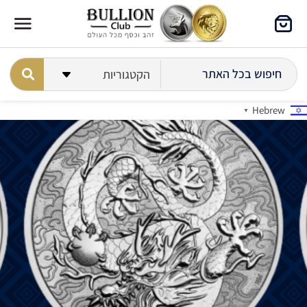
Hebrew
▼