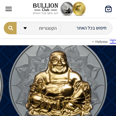
Hebrew
▼