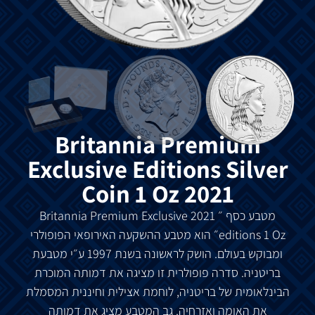
‏Britannia Premium
Exclusive Editions Silver
Coin 1 Oz 2021
מטבע
כסף
״
2021 Britannia Premium Exclusive
editions 1 Oz
״
הוא
מטבע
ההשקעה
האירופאי
הפופולרי
ומבוקש
בעולם
.
הושק
לראשונה
בשנת
1997
ע״י
מטבעת
בריטניה
.
סדרה
פופולרית
זו
מציגה
את
דמותה
המוכרת
הבינלאומית
של
בריטניה
,
לוחמת
אצילית
וחיננית
המסמלת
את
האומה
ואזרחיה
.
גב
המטבע
מציג
את
דמותה