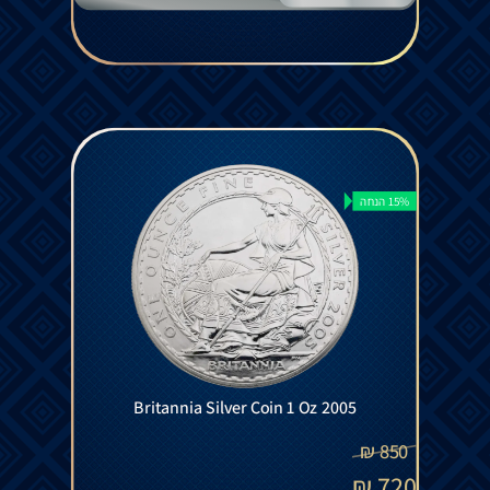
15% הנחה
Britannia Silver Coin 1 Oz 2005
₪
850
₪
720