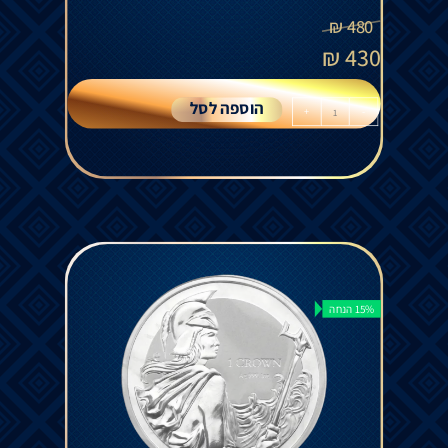
₪
480
₪
430
הוספה לסל
+
-
15% הנחה