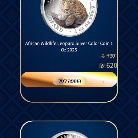
African Wildlife Leopard Silver Color Coin 1
Oz 2025
₪
730
₪
620
הוספה לסל
+
-