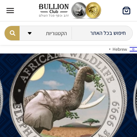
Hebrew
▼