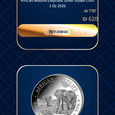
African Wildlife Elephant Silver Gilded Coin
1 Oz 2026
₪
730
₪
620
הוספה לסל
+
-