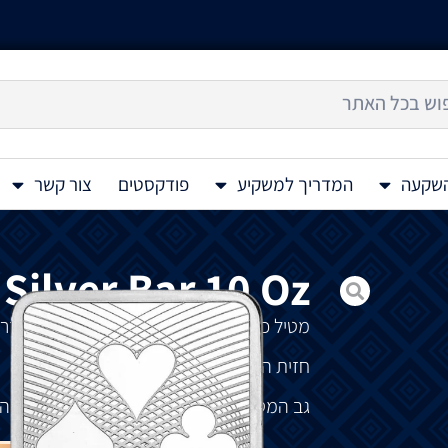
השקעה
המדריך למשקיע
פודקסטים
צור קשר
 Silver Bar 10 Oz
מטיל
כסף
Ace Of Hearts 10 Oz
שייך
לסדר
חזית
המטיל
מציג
אס
הלבבות.
גב
המטיל
מציג
את
כל
ארבעת
הקלפים של ה