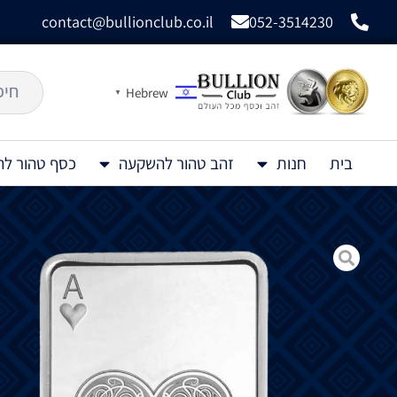
contact@bullionclub.co.il
052-3514230
Hebrew
▼
בית
חנות
זהב טהור להשקעה
כסף טהור ל