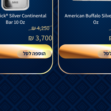
ck® Silver Continental
American Buffalo Silve
Bar 10 Oz
Oz
₪
4,250
₪
3,700
סל
הוספה לסל