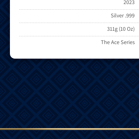
2023
Silver .999
311g (10 Oz)
The Ace Series