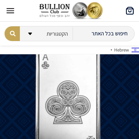
Hebrew
▼