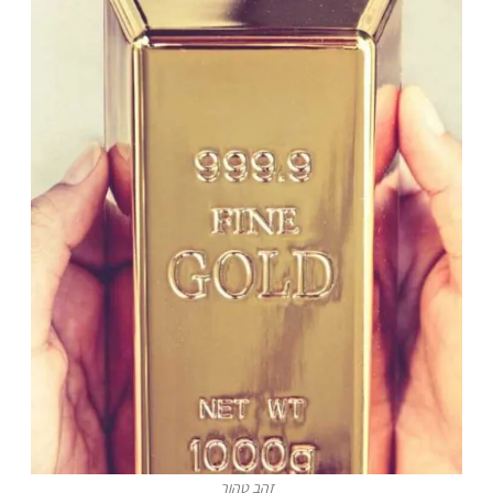
זהב טהור