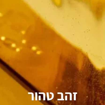
זהב טהור