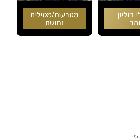
 בוליון
מטבעות/מטילים
הב
נחושת
שקעה