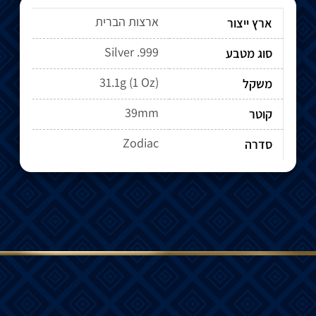
ארצות הברית
ארץ ייצור
Silver .999
סוג מטבע
31.1g (1 Oz)
משקל
39mm
קוטר
Zodiac
סדרה