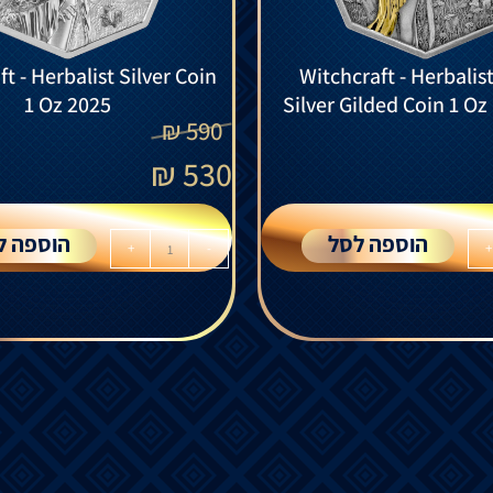
t - Herbalist Silver Coin
Witchcraft - Herbalist
1 Oz 2025
Silver Gilded Coin 1 O
₪
590
₪
530
הוספה לסל
הוספה ל
+
-
+