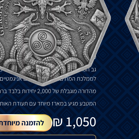
במהדורה
זו
: Seeress,
מכשפה
גרמנית
,
שניב
בבוטניקה
.
ה
-Seeress
החזיקה
במקום
ייחודי
ביקש
את
עצתה
.
חזית
המטבע
מציג
את
ה
-Seeress
בלבוש
טק
וקרניים
.
בידה
מטה
טקסי
,
סמל
לסמכותה
המ
על
נשיאת
מסרים
בין
תושבי
עץ
העולם
,
יגדרס
גב
המטבע
מציג
את
הנשר
הדו
–
ראשי
של
גרמ
לממלכת
המתים
.
מסביב
לסמלים
אניגמטיים
מהדורה
מוגבלת
של
2,000
יחידות
בלבד
ברח
המטבע
מגיע
במארז
מיוחד
עם
תעודת
האותנ
₪
1,050
להזמנה מיוחדת