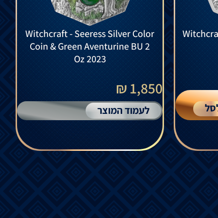
Witchcraft - Seeress Silver Color
Witchcraf
Coin & Green Aventurine BU 2
Oz 2023
1,850 ₪
סל
לעמוד המוצר