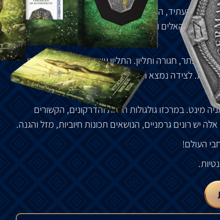
אה
את
העתיד
,
הרחיקה
רוחות
רעות
ובעלת
ידע
נרחב
בלבם
של
האלים
והן
של
בני
האדם
,
ואפילו
האל
האדיר
אודין
סי
עם
כתר
,
חגורה
ותליון
.
התליון
עשוי
משברי
גולגולת
צבי
יסטית
.
לצידה
נמצא
רטטוסק
,
הסנאי
המיתולוגי
המופקד
יל
.
ניה
מינט
.
במרכזו
גולגולות
החיות
והדרקונים
,
הקשורים
אלה
יש
רונים
גרמניים
,
הנושאים
תכונות
חיוביות
,
מזל
והגנה
.
בי
העולם
!
טיות
.