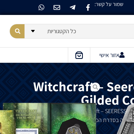
שמור על קשר:
כל הקטגוריות
אזור אישי
Witchcraft – Seer
Gilded C
SEERESS Ri
בצורת
מתומן
,
בציפוי
זהב
אשונה
בסדרת
הכישוף
של
Germania Mint.
בסדרה
יוצגו