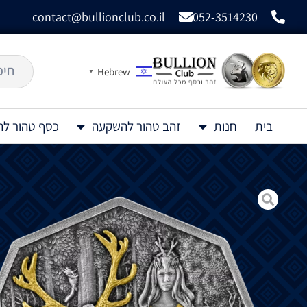
contact@bullionclub.co.il
052-3514230
Hebrew
▼
בית
חנות
זהב טהור להשקעה
כסף טהור ל