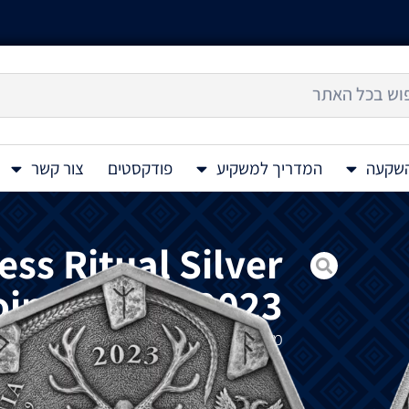
השקעה
המדריך למשקיע
פודקסטים
צור קשר
ess Ritual Silver
oin 1 Oz BU 2023
מטבע
כסף
Witchcraft –
Silver Coin 1 Oz BU 2023
tual
חלקי
,
צבע
UV
וגימור
עתיק
הוא
המהדורה
הר
מכשפות
גרמניות
.