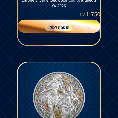
Empire Silver Gilded Color Coin Antiqued 2
Oz 2026
₪
1,750
הוספה לסל
+
-