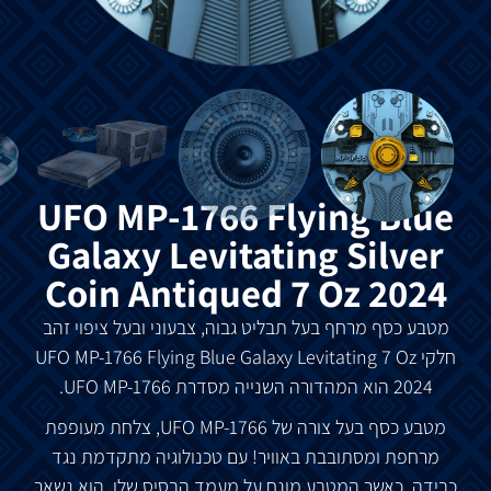
UFO MP-1766 Flying Blue
Galaxy Levitating Silver
Coin Antiqued 7 Oz 2024
מטבע
כסף
מרחף
בעל
תבליט
גבוה
,
צבעוני
ובעל
ציפוי
זהב
חלקי
UFO MP-1766 Flying Blue Galaxy Levitating 7 Oz
2024
הוא
המהדורה
השנייה
מסדרת
UFO MP-1766.
מטבע
כסף
בעל
צורה
של
UFO MP-1766,
צלחת
מעופפת
מרחפת
ומסתובבת
באוויר
!
עם
טכנולוגיה
מתקדמת
נגד
כבידה
,
כאשר
המטבע
מונח
על
מעמד
הבסיס
שלו
,
הוא
נשאר