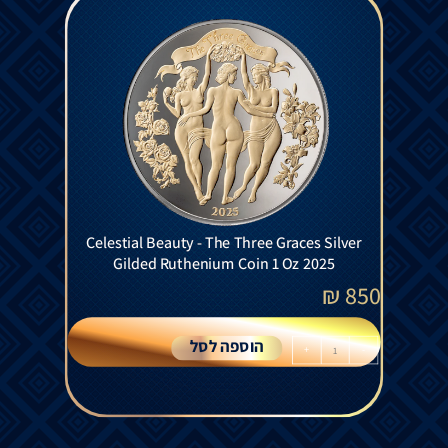
Celestial Beauty - The Three Graces Silver
Gilded Ruthenium Coin 1 Oz 2025
₪
850
הוספה לסל
+
-