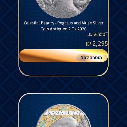
Celestial Beauty - Pegasus and Muse Silver
Coin Antiqued 2 Oz 2026
₪
2,550
₪
2,295
הוספה לסל