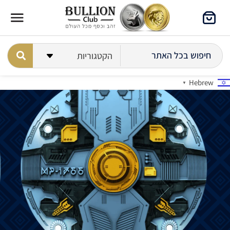
Hebrew
▼