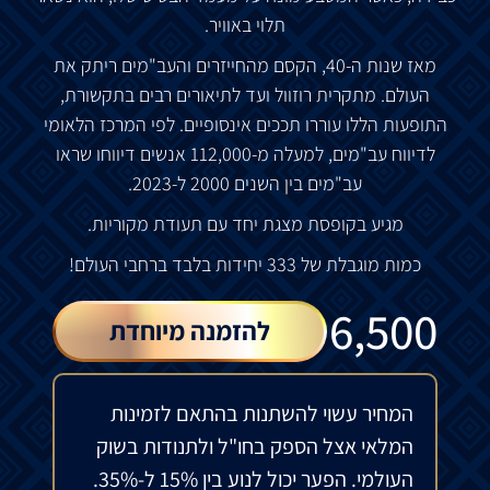
תלוי
באוויר
.
מאז
שנות
ה
-40,
הקסם
מהחייזרים
והעב
"
מים
ריתק
את
העולם
.
מתקרית
רוזוול
ועד
לתיאורים
רבים
בתקשורת
,
התופעות
הללו
עוררו
תככים
אינסופיים
.
לפי
המרכז
הלאומי
לדיווח
עב
"
מים
,
למעלה
מ
-112,000
אנשים
דיווחו
שראו
עב
"
מים
בין
השנים
2000
ל
-2023.
מגיע
בקופסת
מצגת
יחד
עם
תעודת
מקוריות
.
כמות
מוגבלת
של
333
יחידות
בלבד
ברחבי
העולם
!
₪
6,500
להזמנה מיוחדת
המחיר עשוי להשתנות בהתאם לזמינות
המלאי אצל הספק בחו"ל ולתנודות בשוק
העולמי. הפער יכול לנוע בין 15% ל-35%.