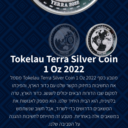
Tokelau Terra Silver Coin
1 Oz 2022
מטבע
כסף
Tokelau Terra Silver Coin 1 Oz 2022
מסמל
את
החשיבות
בחיזוק
הקשר
שלנו
עם
כדור
הארץ
,
והפיכתו
למקום
שבו
הדורות
הבאים
יכולים
לשגשג
.
כדור
הארץ
,
טרה
בלטינית
,
הוא
הבית
היחיד
שלנו
.
הוא
מספק
לאנושות
את
המשאבים
הדרושים
כדי
לשרוד
,
אבל
חשוב
שנשתמש
במשאבים
אלה
באחריות
.
מטבע
זה
מתייחס
לחשיבות
ההגנה
על
הסביבה
שלנו
.