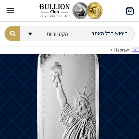
Hebrew
▼