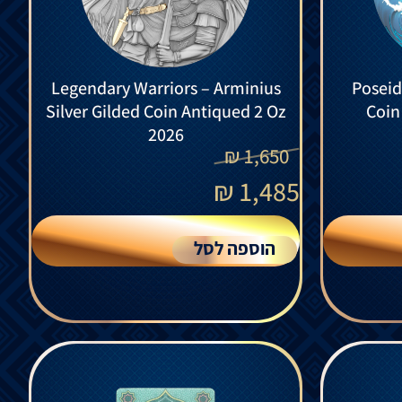
Legendary Warriors – Arminius
Poseid
Silver Gilded Coin Antiqued 2 Oz
Coin
2026
₪
1,650
₪
1,485
הוספה לסל