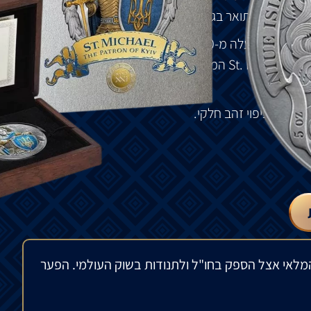
של
קייב
ומתואר
בגאווה
על
סמל
העיר
.
בר
העיר
למעלה
מ
-100
טילים
שגרמו
להרס
נרחב
.
את
: St. Michael
המטבע
של
הפטרון
של
קייב
,
המלאך
בחלקו
וציפוי
זהב
חלקי
.
ת
.
מלאי אצל הספק בחו"ל ולתנודות בשוק העולמי. הפער