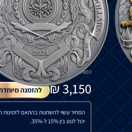
המסמל
תקווה
והגנה
,
הוא
חלק
מרכזי
בזהותה
מאז
תחילת
הפלישה
הרוסית
ב
-2022,
נורו
לע
כסולידריות
עם
אוקראינה
, MINT XXI
מציגה 
מיכאל
,
בציפוי
זהב
חלקי
על
הטריידנט
.
המטבע
בעל
תבליט
גבוה
,
גימור
עתיק
,
צבעוני
המטבע
מגיע
במארז
,
יחד
עם
תעודת
מקוריו
כמות
מוגבלת
של
500
חלקים
ברחבי
העולם
.
₪
3,150
להזמנה מיוחדת
המחיר עשוי להשתנות בהתאם לזמינות ה
יכול לנוע בין 15% ל-35%.