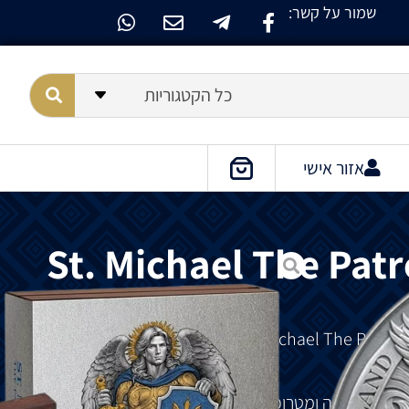
שמור על קשר:
כל הקטגוריות
אזור אישי
St. Michael The Patr
זה
מוקדש
לקדוש
מיכאל
רת
אוקראינה
ומטרופולין
מודרני
.
מיכאל
המלאך
הקדוש
,