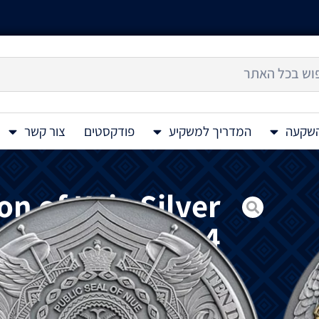
השקעה
המדריך למשקיע
פודקסטים
צור קשר
on of Kyiv Silver
Coin 5 Oz 2024
מטבע
כסף
St. Michael The Patron of Kyiv Silver Coin 5 Oz 2024
המלאך
,
המסמל
תקווה
והגנה
על
אוקראינה
.
קייב
,
עיר
עם
יותר
מ
-1500
שנות
היסטוריה
,
בי