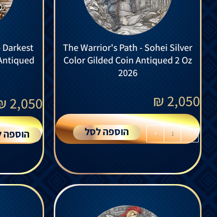
 Darkest
The Warrior's Path - Sohei Silver
 Antiqued
Color Gilded Coin Antiqued 2 Oz
2026
₪
2,050
₪
2,050
הוספה לסל
הוספה ל
+
-