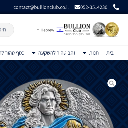
contact@bullionclub.co.il
052-3514230
Hebrew
▼
בית
חנות
זהב טהור להשקעה
כסף טהור ל