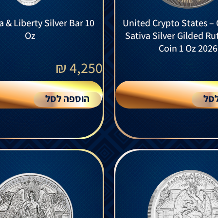
a & Liberty Silver Bar 10
United Crypto States –
Oz
Sativa Silver Gilded R
Coin 1 Oz 2026
₪
4,250
סל
הוספה לסל