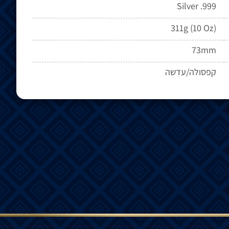
Silver .999
311g (10 Oz)
73mm
קפסולה/עדשה