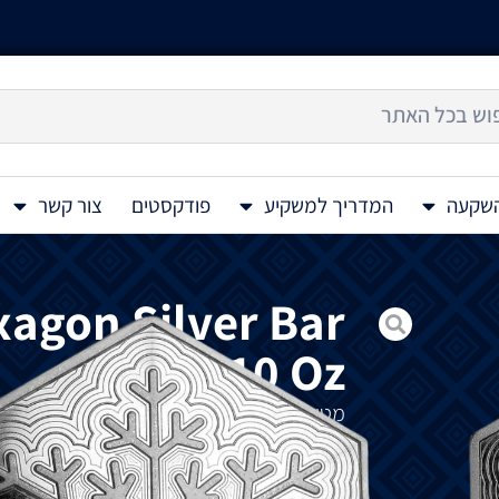
השקעה
המדריך למשקיע
פודקסטים
צור קשר
xagon Silver Bar
10 Oz
מטיל
כסף
פתית
שלג
בצורת
משושה
Silver Snowflake Hexagon 10 Oz.
פתיתי
שלג
מסמלים
אינדיבידואליות
,
שלמות