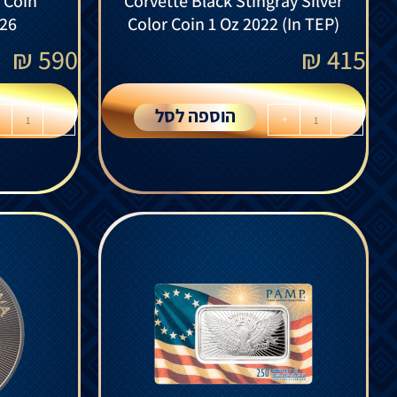
r Coin
Corvette Black Stingray Silver
026
Color Coin 1 Oz 2022 (In TEP)
₪
590
₪
415
הוספה לסל
-
+
-