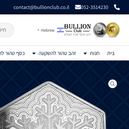
contact@bullionclub.co.il
052-3514230
Hebrew
▼
בית
חנות
זהב טהור להשקעה
כסף טהור ל