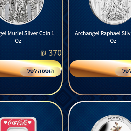
el Muriel Silver Coin 1
Archangel Raphael Silv
Oz
Oz
₪
370
סל
הוספה לסל