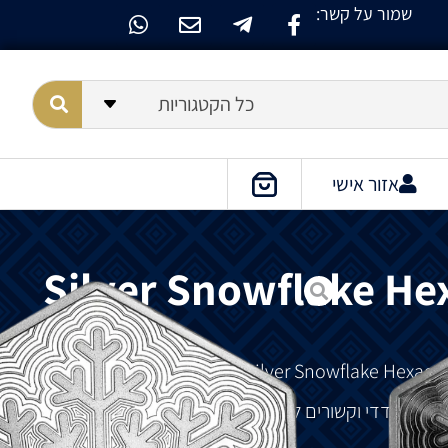
שמור על קשר:
כל הקטגוריות
אזור אישי
Silver Snowflake He
וחיבור
הדדי
וקשורים לחורף
ולעונת
החגים
.