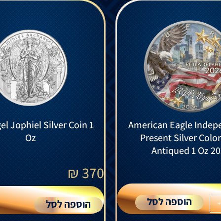
l Jophiel Silver Coin 1
American Eagle Indep
Oz
Present Silver Colo
Antiqued 1 Oz 2
₪
370
הוספה לסל
הוספה לסל
+