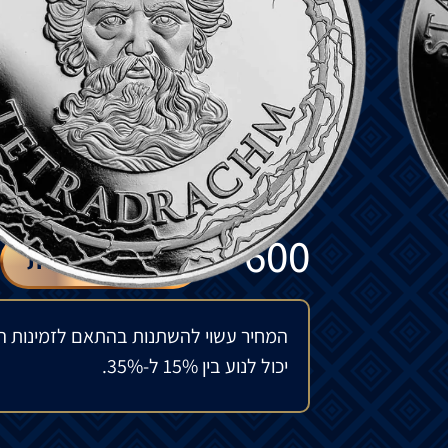
לעוצמה
ולפאר
שהיו
קשורים
לזאוס
.
הפסל
שי
שלהם
.
לרוע
המזל
,
הפסל
נהרס
בשריפה
במא
ויצירות
אמנות
עתיקות
.
חזית
המטבע
מציג
את
האל
היווני
זאוס
יושב
ע
ובשרביט
.
גב
המטבע
מציג
את
האל
היווני
זאוס
עם
מסגר
₪
600
להזמנה מיוחדת
המחיר עשוי להשתנות בהתאם לזמינות ה
יכול לנוע בין 15% ל-35%.