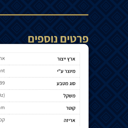
פרטים נוספים
ארצ
ארץ ייצור
int
מיוצר ע"י
999
סוג מטבע
Oz)
משקל
mm
קוטר
קפ
אריזה