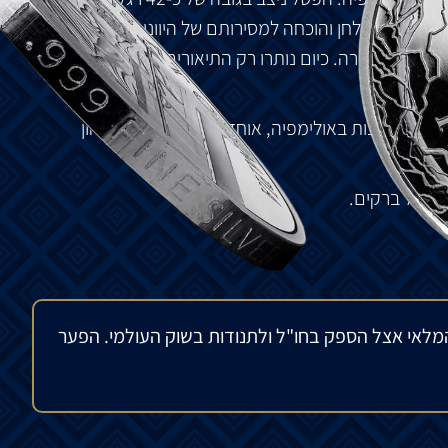
מש
מוקד
פולחן
והוכחה
למסירותם
של
היוונים
לאלים
ה
ה
-5
לספירה
.
כיום
נותרו
רק
התיאורים
שלו
על
מטבעות
ל
כס
המלכות
באולימפיה
,
אוחז
בפסלון
,
אלת
הניצחון
ת
של
ברקים
.
מלאי אצל הספק בחו"ל ולתנודות בשוק העולמי. הפער