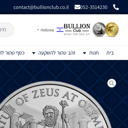
contact@bullionclub.co.il
052-3514230
Hebrew
▼
בית
חנות
זהב טהור להשקעה
כסף טהור ל