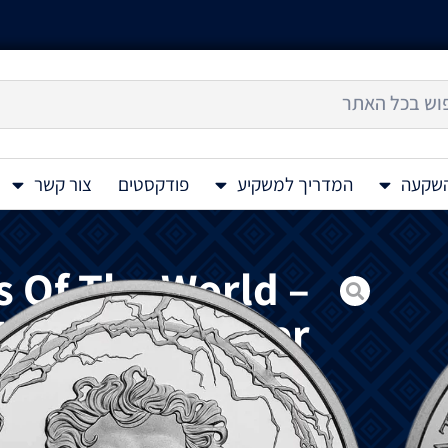
השקעה
המדריך למשקיע
פודקסטים
צור קשר
 Of The World –
t Olympia Silver
Coin 1 Oz
מטבע
כסף
7 Wonders of the World – Statue of Zeus at Olympia 1 Oz
העולם
העתיק
מציג
פסל
יווני
מפורסם
,
האל
ז