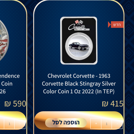
חדש
endence
Chevrolet Corvette - 1963
r Coin
Corvette Black Stingray Silver
026
Color Coin 1 Oz 2022 (In TEP)
₪
590
₪
415
הוספה לסל
-
+
-