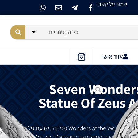
שמור על קשר:
כל הקטגוריות
אזור אישי
Seven Wonders
Statue Of Zeus A
מסדרת
שבעת
פלאי
אוס
באולימפיה
.
הפסל
ניצב
בגובה
של
כ
-42
רגל
והיה
סמל