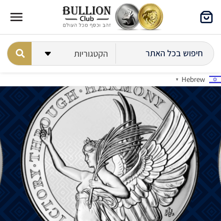
Hebrew
▼