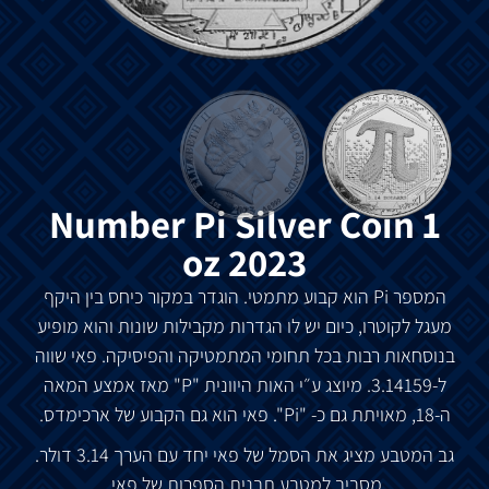
Number Pi Silver Coin 1
oz 2023
המספר
Pi
הוא
קבוע
מתמטי
.
הוגדר
במקור
כיחס
בין
היקף
מעגל
לקוטרו
,
כיום
יש
לו
הגדרות
מקבילות
שונות
והוא
מופיע
בנוסחאות
רבות
בכל
תחומי
המתמטיקה
והפיסיקה
.
פאי
שווה
ל
-3.14159.
מיוצג
ע״י
האות
היוונית
"P"
מאז
אמצע
המאה
ה
-18,
מאויתת
גם
כ-
"Pi".
פאי
הוא
גם
הקבוע
של
ארכימדס
.
גב
המטבע
מציג
את
הסמל
של
פאי
יחד
עם
הערך
3.14
דולר
.
מסביב
למטבע
תבנית
הספרות
של
פאי
.