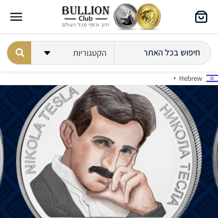
Hebrew
▼