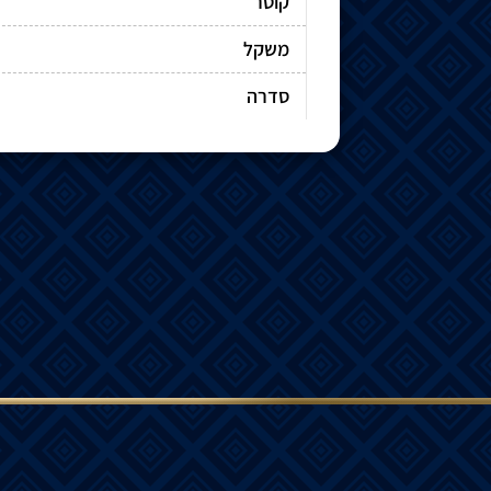
קוטר
משקל
סדרה