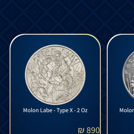
Molon Labe - Type X - 2 Oz
₪
890