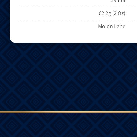
62.2g (2 Oz)
Molon Labe