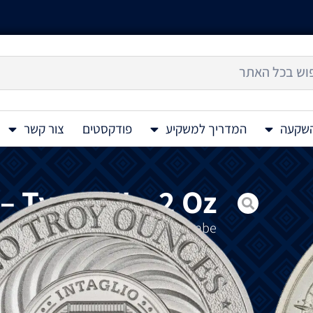
השקעה
המדריך למשקיע
פודקסטים
צור קשר
 Type VII – 2 Oz
Molon Labe שפירושו "בוא וקח את 
ליאונידס כאשר צבאות פרס דרשו את כניעת 
₪
1,090
להזמנה מיוחדת