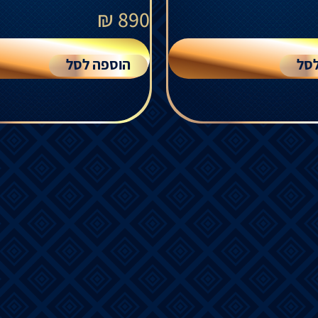
₪
890
סל
הוספה לסל