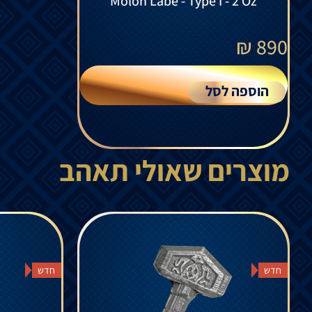
Molon Labe - Type I - 2 Oz
₪
890
הוספה לסל
מוצרים שאולי תאהב
חדש
חדש