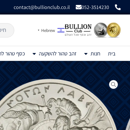
contact@bullionclub.co.il
052-3514230
Hebrew
▼
בית
חנות
זהב טהור להשקעה
כסף טהור ל