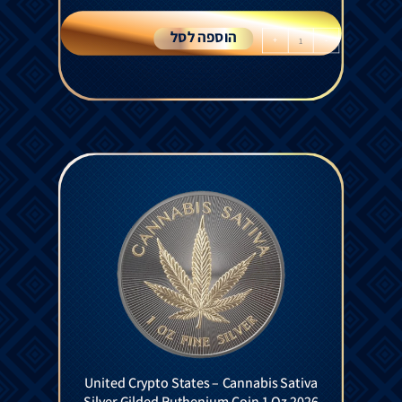
הוספה לסל
+
-
United Crypto States – Cannabis Sativa
Silver Gilded Ruthenium Coin 1 Oz 2026