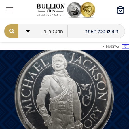
Hebrew
▼