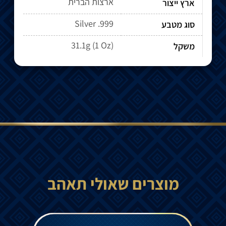
ארצות הברית
ארץ ייצור
Silver .999
סוג מטבע
31.1g (1 Oz)
משקל
מוצרים שאולי תאהב