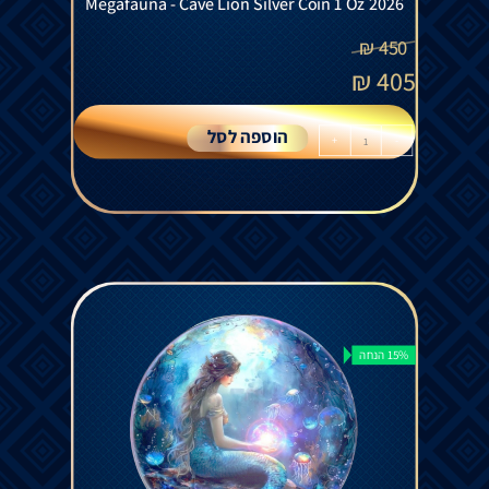
Megafauna - Cave Lion Silver Coin 1 Oz 2026
₪
450
₪
405
הוספה לסל
+
-
15% הנחה