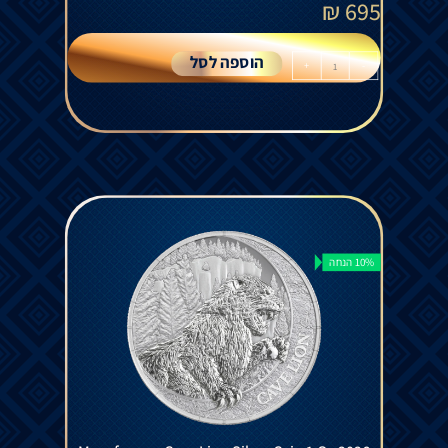
₪
695
הוספה לסל
+
-
10% הנחה