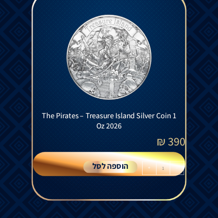
The Pirates – Treasure Island Silver Coin 1
Oz 2026
₪
390
הוספה לסל
+
-