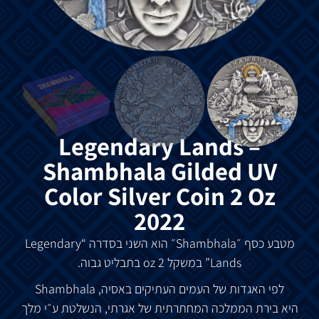
Legendary Lands –
Shambhala Gilded UV
Color Silver Coin 2 Oz
2022
מטבע
כסף
״
Shambhala
״
הוא
השני
בסדרה
“Legendary
Lands”
במשקל
2 oz
בתבליט
גבוה
.
לפי
האגדות
של
העמים
העתיקים
ב
אסיה
, Shambhala
היא
בירת
הממלכה
המחתרתית
של
אגרתי
,
הנשלטת
ע״י
מלך