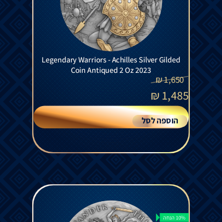
Legendary Warriors - Achilles Silver Gilded
Coin Antiqued 2 Oz 2023
₪
1,650
₪
1,485
הוספה לסל
10% הנחה