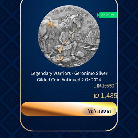
10% הנחה
Legendary Warriors - Geronimo Silver
Gilded Coin Antiqued 2 Oz 2024
₪
1,650
₪
1,485
הוספה לסל