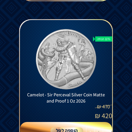
11% הנחה
Camelot - Sir Perceval Silver Coin Matte
and Proof 1 Oz 2026
₪
470
₪
420
הוספה לסל
+
-