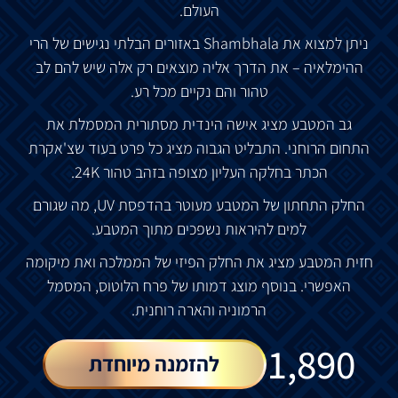
העולם
.
ניתן
למצוא
את
Shambhala
באזורים
הבלתי
נגישים
של
הרי
ההימלאיה
–
את
הדרך
אליה
מוצאים
רק
אלה
שיש
להם
לב
טהור
והם
נקיים
מכל
רע
.
גב
המטבע
מציג
אישה
הינדית
מסתורית
המסמלת
את
התחום
הרוחני
.
התבליט
הגבוה
מציג
כל
פרט
בעוד
שצ
'
אקרת
הכתר
בחלקה
העליון
מצופה בזהב
טהור
24K.
החלק
התחתון
של
המטבע
מעוטר
בהדפסת
UV,
מה
שגורם
למים
להיראות
נשפכים
מתוך
המטבע
.
חזית
המטבע
מציג
את
החלק
הפיזי
של
הממלכה
ואת
מיקומה
האפשרי
.
בנוסף
מוצג
דמותו
של
פרח
הלוטוס
,
המסמל
הרמוניה
והארה
רוחנית
.
₪
1,890
להזמנה מיוחדת