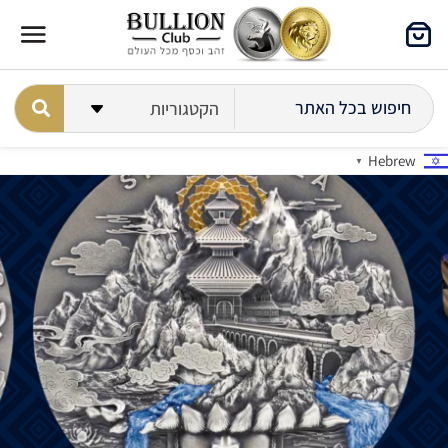
Hebrew
▼