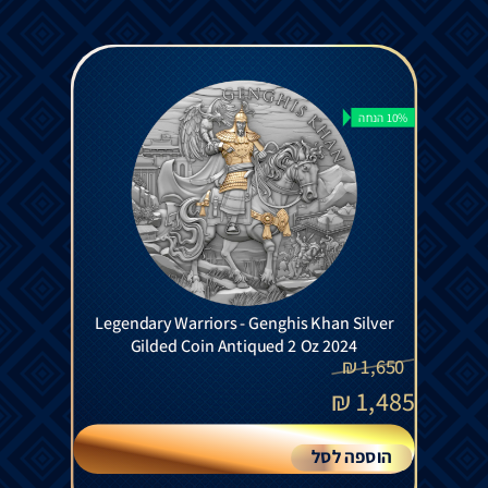
10% הנחה
Legendary Warriors - Genghis Khan Silver
Gilded Coin Antiqued 2 Oz 2024
₪
1,650
₪
1,485
הוספה לסל