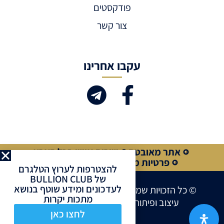
פודקסטים
צור קשר
עקבו אחרינו
אתר מאובטח
שירות אישי בכל הארץ
פרטיות מלאה
קנייה מאובטחת
להצטרפות לערוץ הטלגרם
של BULLION CLUB
לעדכונים ומידע שוטף בנושא
© כל הזכויות שמורות לחברת BULLION CLUB
מתכות יקרות
עיצוב ופיתוח אתרים ע”י
Site Market
לחצו כאן