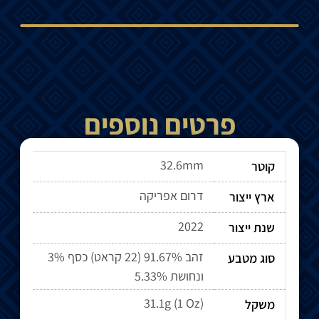
פרטים נוספים
32.6mm
קוטר
דרום אפריקה
ארץ ייצור
2022
שנת ייצור
זהב 91.67% (22 קראט) כסף 3%
סוג מטבע
ונחושת 5.33%
31.1g (1 Oz)
משקל