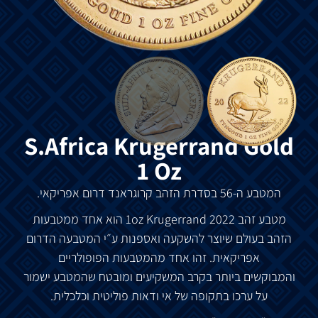
S.Africa Krugerrand Gold
1 Oz
המטבע
ה
-56
בסדרת
הזהב
קרוגראנד
דרום
אפריקאי
.
מטבע
זהב
2022 1oz Krugerrand
הוא
אחד
ממטבעות
הזהב
בעולם
שיוצר
להשקעה
ואספנות
ע״י
המטבעה
הדרום
אפריקאית
.
זהו אחד
מהמטבעות
הפופולריים
והמבוקשים
ביותר
בקרב
המשקיעים
ומובטח
שהמטבע
ישמור
על
ערכו
בתקופה
של
אי
ודאות
פוליטית
וכלכלית
.