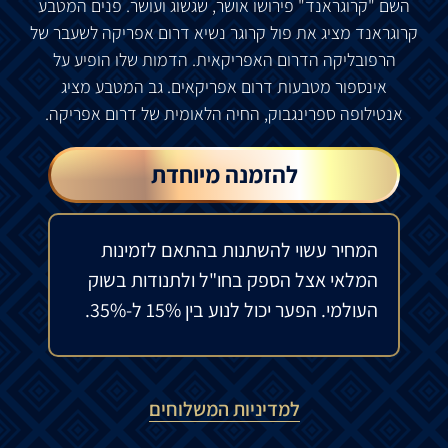
השם
"
קרוגראנד
"
פירושו
אושר
,
שגשוג
ועושר
.
פנים
המטבע
קרוגראנד
מציג
את
פול
קרוגר
נשיא
דרום
אפריקה
לשעבר
של
הרפובליקה
הדרום
האפריקאית
.
הדמות
שלו
הופיע
על
אינספור
מטבעות
דרום
אפריקאים
.
גב
המטבע
מציג
אנטילופה
ספרינגבוק
,
החיה
הלאומית
של
דרום
אפריקה
.
להזמנה מיוחדת
המחיר עשוי להשתנות בהתאם לזמינות
המלאי אצל הספק בחו"ל ולתנודות בשוק
העולמי. הפער יכול לנוע בין 15% ל-35%.
למדיניות המשלוחים