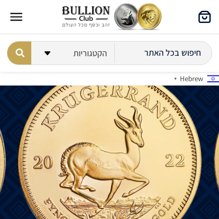
Hebrew
▼