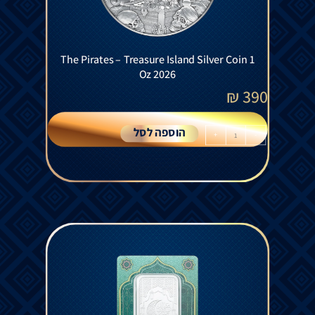
The Pirates – Treasure Island Silver Coin 1
Oz 2026
₪
390
הוספה לסל
+
-