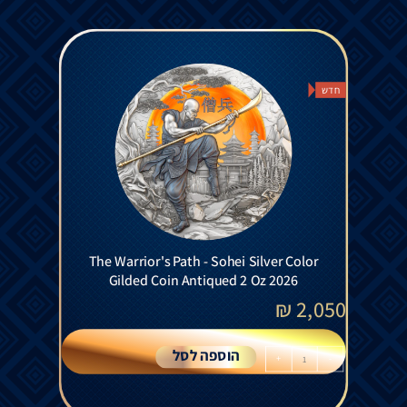
חדש
The Warrior's Path - Sohei Silver Color
Gilded Coin Antiqued 2 Oz 2026
₪
2,050
הוספה לסל
+
-