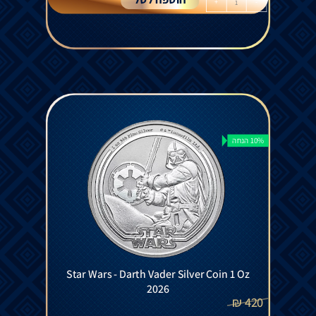
+
-
10% הנחה
Star Wars - Darth Vader Silver Coin 1 Oz
2026
₪
420