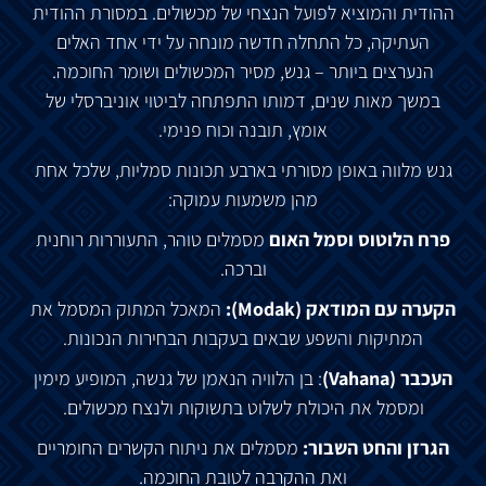
ההודית והמוציא לפועל הנצחי של מכשולים. במסורת ההודית
העתיקה, כל התחלה חדשה מונחה על ידי אחד האלים
הנערצים ביותר – גנש, מסיר המכשולים ושומר החוכמה.
במשך מאות שנים, דמותו התפתחה לביטוי אוניברסלי של
אומץ, תובנה וכוח פנימי.
גנש מלווה באופן מסורתי בארבע תכונות סמליות, שלכל אחת
מהן משמעות עמוקה:
פרח הלוטוס וסמל האום
מסמלים טוהר, התעוררות רוחנית
וברכה.
הקערה עם המודאק (Modak)
:
המאכל המתוק המסמל את
המתיקות והשפע שבאים בעקבות הבחירות הנכונות.
העכבר (Vahana)
:
בן הלוויה הנאמן של גנשה, המופיע מימין
ומסמל את היכולת לשלוט בתשוקות ולנצח מכשולים.
הגרזן והחט השבור
:
מסמלים את ניתוח הקשרים החומריים
ואת ההקרבה לטובת החוכמה.