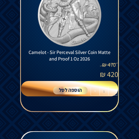
Camelot - Sir Perceval Silver Coin Matte
and Proof 1 Oz 2026
₪
470
₪
420
הוספה לסל
+
-