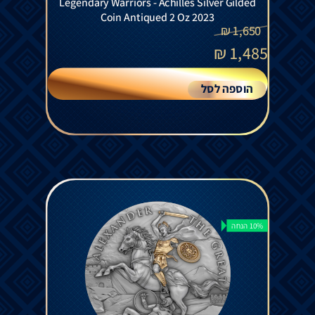
Legendary Warriors - Achilles Silver Gilded
Coin Antiqued 2 Oz 2023
₪
1,650
₪
1,485
הוספה לסל
10% הנחה