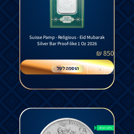
Suisse Pamp - Religious - Eid Mubarak
Silver Bar Proof-like 1 Oz 2026
₪
850
הוספה לסל
+
-
11% הנחה