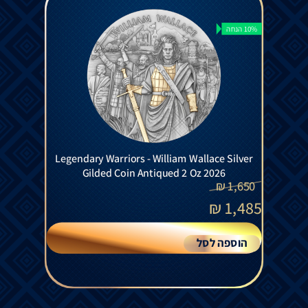
10% הנחה
Legendary Warriors - William Wallace Silver
Gilded Coin Antiqued 2 Oz 2026
₪
1,650
₪
1,485
הוספה לסל