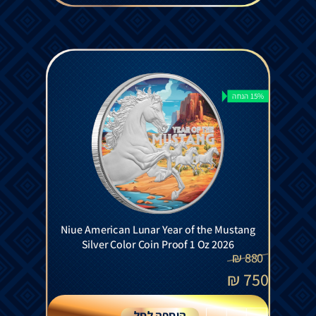
15% הנחה
Niue American Lunar Year of the Mustang
Silver Color Coin Proof 1 Oz 2026
₪
880
₪
750
הוספה לסל