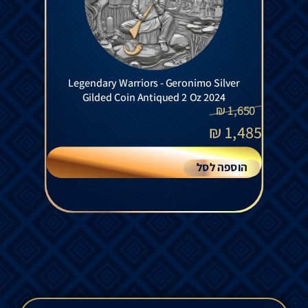
Legendary Warriors - Geronimo Silver
Gilded Coin Antiqued 2 Oz 2024
₪
1,650
₪
1,485
הוספה לסל