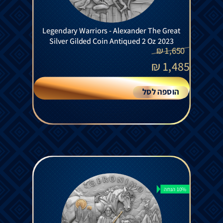
Legendary Warriors - Alexander The Great
Silver Gilded Coin Antiqued 2 Oz 2023
₪
1,650
₪
1,485
הוספה לסל
10% הנחה