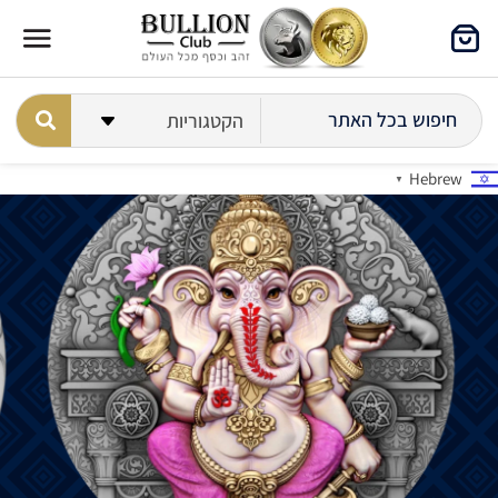
Hebrew
▼