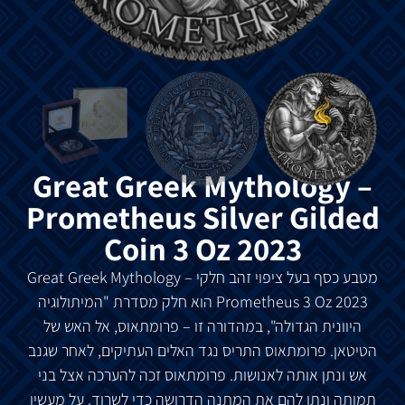
Great Greek Mythology –
Prometheus Silver Gilded
Coin 3 Oz 2023
מטבע
כסף
בעל ציפוי זהב חלקי Great Greek Mythology –
Prometheus 3 Oz 2023
הוא
חלק
מסדרת
"
המיתולוגיה
היוונית
הגדולה
",
במהדורה
זו
–
פרומתאוס
,
אל
האש
של
הטיטאן
.
פרומתאוס
התריס
נגד
האלים
העתיקים
,
לאחר
שגנב
אש
ונתן
אותה
לאנושות
.
פרומתאוס
זכה
להערכה
אצל
בני
תמותה
ונתן להם
את
המתנה
הדרושה
כדי
לשרוד
.
על
מעשיו