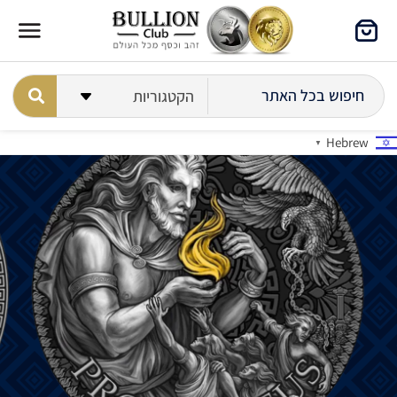
Hebrew
▼