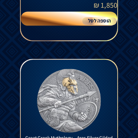
₪
1,850
הוספה לסל
Great Greek Mythology – Ares Silver Gilded