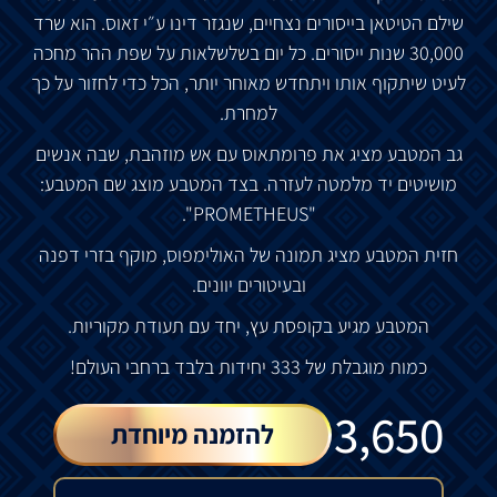
שילם
הטיטאן
בייסורים
נצחיים
,
שנגזר
דינו
ע״י
זאוס
.
הוא
שרד
30,000
שנות
ייסורים
.
כל
יום
בשלשלאות
על
שפת
ההר
מחכה
לעיט
שיתקוף
אותו
ויתחדש
מאוחר
יותר
,
הכל
כדי
לחזור
על
כך
למחרת
.
גב
המטבע
מציג
את
פרומתאוס
עם
אש
מוזהבת
,
שבה
אנשים
מושיטים
יד
מלמטה
לעזרה
.
בצד
המטבע
מוצג
שם
המטבע
:
"PROMETHEUS".
חזית
המטבע
מציג
תמונה
של
האולימפוס
,
מוקף
בזרי
דפנה
ובעיטורים
יוונים
.
המטבע
מגיע
בקופסת
עץ
,
יחד
עם
תעודת
מקוריות
.
כמות
מוגבלת
של
333
יחידות
בלבד
ברחבי
העולם
!
₪
3,650
להזמנה מיוחדת