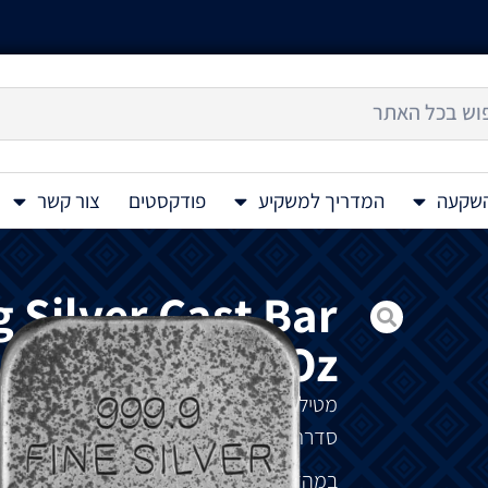
השקעה
המדריך למשקיע
פודקסטים
צור קשר
 Silver Cast Bar
2 Oz
מטיל
כסף
יצוק
Goddesses – Gullweig Silver Cast Bar 2 Oz
סדרת
Goddesses
המציגה
אלות
גרמניות
.
במהדורה
זו
: Gullweig