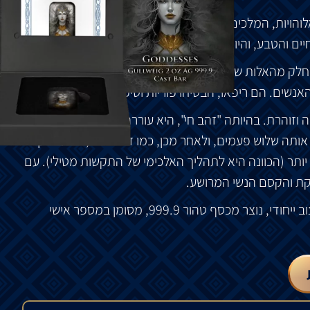
והויות
,
המלכים
,
הלוחמים
והחיות
.
הם
מילאו
תפקידי
יים
והטבע
,
והיו
קשורים
ללחימה
ולגורל
הגברים
.
חלק
מהאלות
שקשרו
את
הונם
לאלים
הגרמניים
.
הם
הקימו
האנשים
.
הם
ריפאו
,
הבטיחו
פוריות
וטיפלו
במתים
.
ה
וזוהרת
.
בהיותה
"
זהב
חי
",
היא
עוררה
את
קנאתם
של
אותה
שלוש
פעמים
,
ולאחר
מכן
,
כמו
זהב
נצחי
,
בלתי
ניתן
יותר
(
הכוונה
היא
לתהליך
האלכימי
של
התקשות
מטילי
).
עם
ת
והקסם
הנשי
המרושע
.
וב
ייחודי
,
נוצר
מכסף
טהור
999.9,
מסומן
במספר
אישי