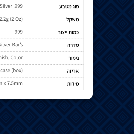
Silver .999
סוג מטבע
2.2g (2 Oz)
משקל
999
כמות ייצור
ilver Bar’s
סדרה
nish, Color
גימור
case (box)
אריזה
m x 7.5mm
מידות