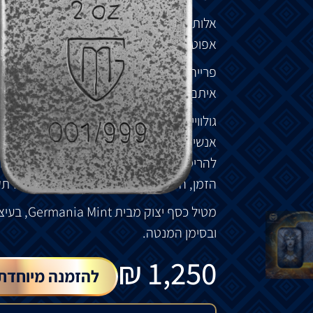
אלות
גרמניות
מילאו
תפקיד
מהותי
בעולם
האל
אפוטרופוס
,
עמדו
בראש
היבטים
שונים
של
הח
פרייה
,
גולוויג
,
פריג
,
גפיון
,
נרטוס
,
סיגין
אלו
רק
איתם
משפחות
,
וכך
השפיעו
על
גורל
העולם
ו
גולווייג
–
אלת
העושר
,
שהיא
עצמה
סימלה
,
יפ
אנשים
לעושר
.
מסיבה
זו
נעשו
ניסיונות
לשרוף 
להריסה
,
היא
נולדה
מחדש
יפה
וזוהרת
אפילו
הזמן
,
היא
הפכה
להתגלמות
התשוקה
המרתק
מטיל
כסף
יצוק
מבית
Germania Mint,
בעיצ
ובסימן
המנטה
.
₪
1,250
להזמנה מיוחדת