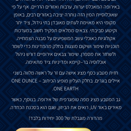
באירופה
המאכלס
יערות
,
ערבות
ואזורים
הרריים
.
אף
על
פי
שאוכלוסיית
המין
הזה
נותרה
יציבה
באזורים
רבים
,
באופן
מקומי
היא
מאוימת
לעתים
מאובדן
בתי
גידול
,
ציד
יתר
וקיטוע
סביבתי
.
צבאים
ממלאים
תפקיד
חשוב
במערכות
אקולוגיות
כאוכלי
עשב
המשפיעים
על
מבנה
הצמחייה
.
תוכניות
שימור
ושיקום
מוצגות
בחלק
מהמדינות
כדי
לשמר
ולשחזר
את
מספרן
.
שימור
צבאים
אירופיים
דורש
ניהול
אוכלוסיה
בר
–
קיימא
ומדיניות
ציד
מתאימה
.
חזית
מטבע
כסף
מציג
אישה
עם
זר
על
ראשה
מלווה
בשני
איילים
בוגרים
.
בחלק
העליון
מופיע
הכיתוב
ONE OUNCE –
ONE EARTH.
גב
המטבע
מציג
מפה
טופוגרפית
של
אירופה
.
בנוסף
,
כאשר
מאירים
באור
UV,
רואים
את
הביזון
,
שגם
הוא
בסכנת
הכחדה
.
מהדורה
מוגבלת
של
300
יחידות
בלבד
!