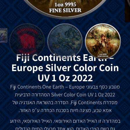
Fiji Continents Earth –
Europe Silver Color Coin
UV 1 Oz 2022
מטבע
כסף
צבעוני
Fiji Continents One Earth – Europe
Silver Color Coin UV 1 Oz 2022
המהדורה
הרביעית
מסדרת
Fiji Continents.
הסדרה
בהשראת
האנרגיה
של
אמא
טבע
,
מציגה
חיות
בסכנת
הכחדה
ע״פ
האזור
.
במהדורה
זו
האייל
האדום
האירופאי
.
האייל
האירופאי
,
הידוע
גם
בשם
הצבי
האדום
,
הוא
אחד
מבעלי
החיים
הגדולים