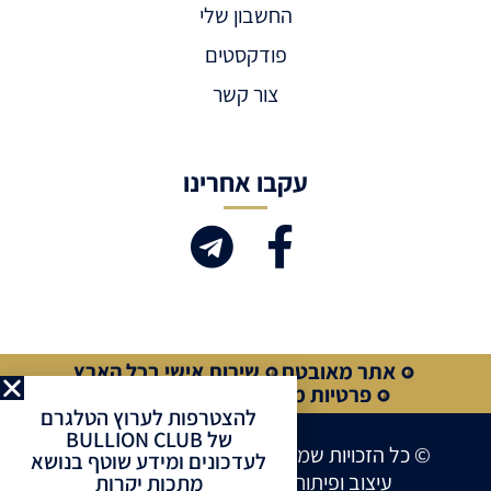
החשבון שלי
פודקסטים
צור קשר
עקבו אחרינו
אתר מאובטח
שירות אישי בכל הארץ
פרטיות מלאה
קנייה מאובטחת
להצטרפות לערוץ הטלגרם
של BULLION CLUB
© כל הזכויות שמורות לחברת BULLION CLUB
לעדכונים ומידע שוטף בנושא
עיצוב ופיתוח אתרים ע”י
Site Market
מתכות יקרות