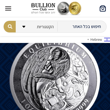
Hebrew
▼