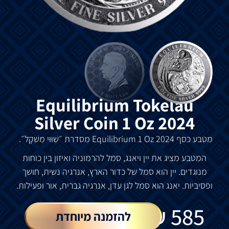
Equilibrium Tokelau
Silver Coin 1 Oz 2024
מטבע
כסף
Equilibrium 1 Oz 2024
מסדרת
״שִׁוּוּי
מִשׁקָל״
.
המטבע מציג את
יין
ויאנג
,
סמל
להרמוניה
ואיזון
בין
כוחות
מנוגדים
.
יין
הוא
סמל
של
כדור
הארץ
,
אנרגיה
נשית
,
חושך
ופסיביות
.
יאנג
הוא
סמל
לגן עדן
,
אנרגיה
גברית
,
אור
ופעילות
.
₪
585
להזמנה מיוחדת