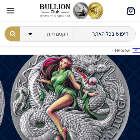
Hebrew
▼