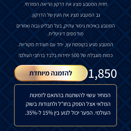
חזית
המטבע
מציג את
דרקון
הריאה
המזרחי
.
גב
המטבע
מציג
את
העין
של
הדרקון
.
המטבע
באיכות
גימור
עתיק
,
בעל
תבליט
גבוה
ואזורים
מודפסים
דיגיטלית
.
המטבע
מגיע
בקופסת
עץ
,
יחד
עם
תעודת
מקוריות
.
כמות
מוגבלת
של
500
יחידות
בלבד
ברחבי
העולם
!
₪
1,850
להזמנה מיוחדת
המחיר עשוי להשתנות בהתאם לזמינות
המלאי אצל הספק בחו"ל ולתנודות בשוק
העולמי. הפער יכול לנוע בין 15% ל-35%.