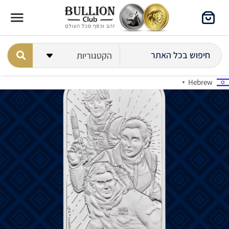
Hebrew
▼