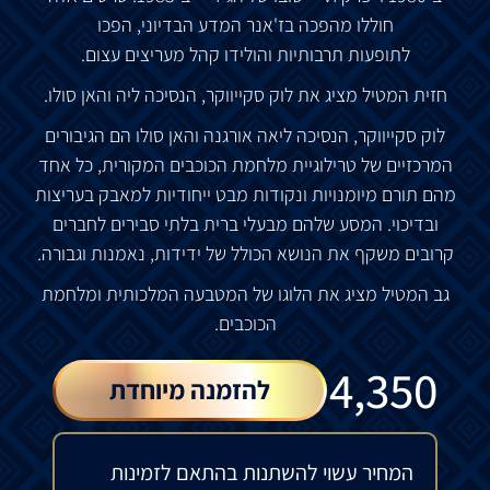
חוללו
מהפכה
בז
'
אנר
המדע
הבדיוני
,
הפכו
לתופעות
תרבותיות
והולידו
קהל
מעריצים
עצום
.
חזית
המטיל
מציג
את
לוק
סקייווקר
,
הנסיכה
ליה
והאן
סולו
.
לוק
סקייווקר
,
הנסיכה
ליאה
אורגנה
והאן
סולו
הם
הגיבורים
המרכזיים
של
טרילוגיית
מלחמת
הכוכבים
המקורית
,
כל
אחד
מהם
תורם
מיומנויות
ונקודות
מבט
ייחודיות
למאבק
בעריצות
ובדיכוי
.
המסע
שלהם
מבעלי
ברית
בלתי
סבירים
לחברים
קרובים
משקף
את
הנושא
הכולל
של
ידידות
,
נאמנות
וגבורה
.
גב
המטיל
מציג
את
הלוגו
של
המטבעה
המלכותית
ומלחמת
הכוכבים
.
₪
4,350
להזמנה מיוחדת
המחיר עשוי להשתנות בהתאם לזמינות