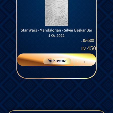
Star Wars - Mandalorian - Silver Beskar Bar
1 Oz 2022
₪
500
₪
450
הוספה לסל
+
-