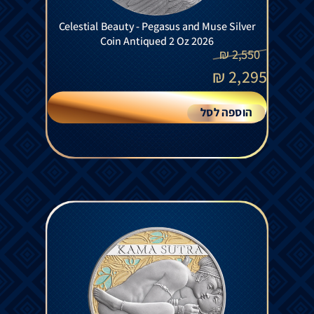
Celestial Beauty - Pegasus and Muse Silver
Coin Antiqued 2 Oz 2026
₪
2,550
₪
2,295
הוספה לסל