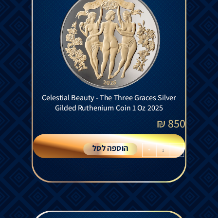
Celestial Beauty - The Three Graces Silver
Gilded Ruthenium Coin 1 Oz 2025
₪
850
הוספה לסל
+
-