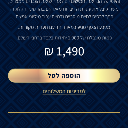
והיופי
של
הבריאה
.
חמישים
יום
לאחר
יציאת
העברים
ממצרים
,
משה
קיבל
את
עשרת
הדיברות
מאלוהים
בהר
סיני
.
דקלוג
זה
הפך
לבסיס
לחיים
מוסריים
ודתיים
עבור
מיליוני
אנשים
.
מטבע
הכסף
מגיע
במארז
יחד
עם
תעודת
מקוריות
.
כמות
מוגבלת
של
1,000
יחידות
בלבד
ברחבי
העולם
.
₪
1,490
הוספה לסל
למדיניות המשלוחים