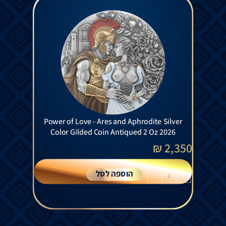
Power of Love - Ares and Aphrodite Silver
Color Gilded Coin Antiqued 2 Oz 2026
₪
2,350
הוספה לסל
+
-