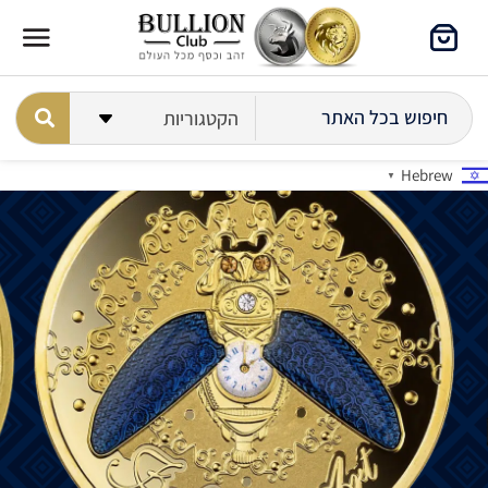
Hebrew
▼