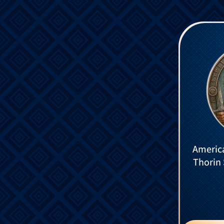
America
Thorin 