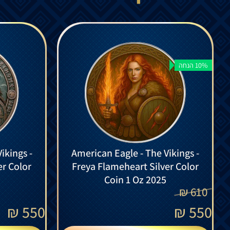
10% הנחה
ikings -
American Eagle - The Vikings -
er Color
Freya Flameheart Silver Color
Coin 1 Oz 2025
₪
610
₪
550
₪
550