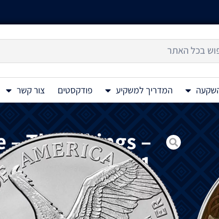
השקעה
המדריך למשקיע
פודקסטים
צור קשר
 – The Vikings –
ver Color Coin 1
Oz 2025
מטבע כסף בהדפס UV בצבע מלא American Eagle – The Vikings –
Oz 2025
הוא המטבע האחרון שהופק כחלק מסדרת הווי