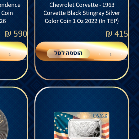
endence
Chevrolet Corvette - 1963
r Coin
Corvette Black Stingray Silver
026
Color Coin 1 Oz 2022 (In TEP)
₪
590
₪
415
הוספה לסל
-
+
-