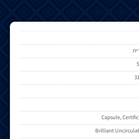
ית
S
31
Capsule, Certifi
Brilliant Uncircula