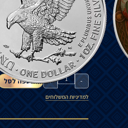
במהדורה זו: ראגנר וולפביין, לוחם אגדי שה
הוויקינגים.
מטבע כסף מגיע בקופסת הגנה יחד עם תעודת
כמות מוגבלת של 500 יחידות בלבד ברחבי העולם!
₪
550
₪
610
-
+
הוספה לסל
למדיניות המשלוחים