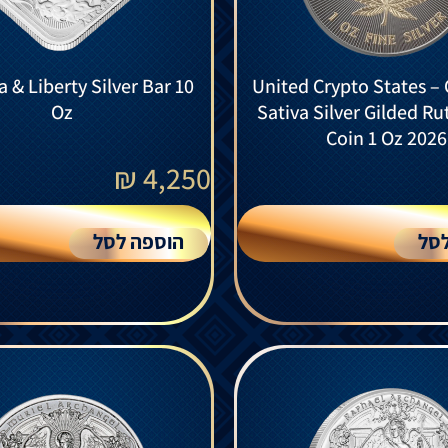
a & Liberty Silver Bar 10
United Crypto States –
Oz
Sativa Silver Gilded R
Coin 1 Oz 2026
₪
4,250
סל
הוספה לסל