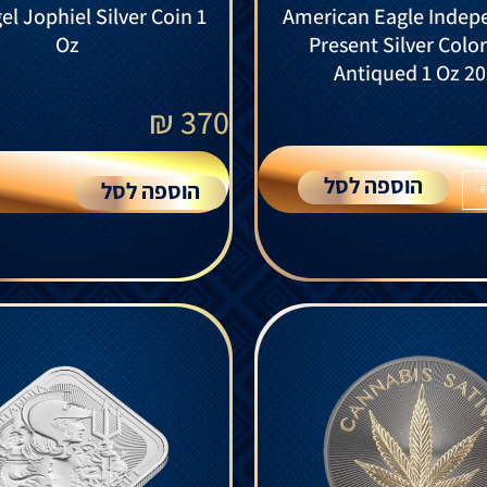
l Jophiel Silver Coin 1
American Eagle Indep
Oz
Present Silver Colo
Antiqued 1 Oz 2
₪
370
הוספה לסל
הוספה לסל
+