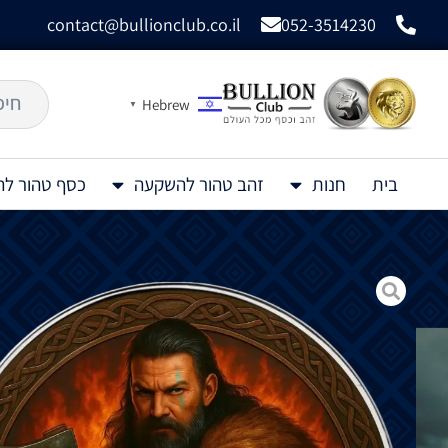
contact@bullionclub.co.il
052-3514230
Hebrew
▼
בית
חנות
זהב טהור להשקעה
כסף טהור ל