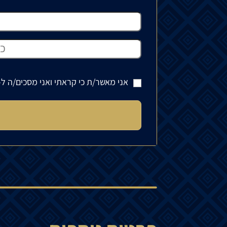
אני מאשר/ת כי קראתי ואני מסכים/ה ל-