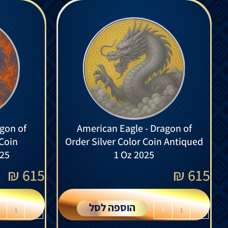
gon of
American Eagle - Dragon of
 Coin
Order Silver Color Coin Antiqued
025
1 Oz 2025
₪
615
₪
615
הוספה לסל
-
+
-