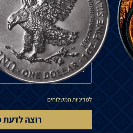
המפחיד
.
עם
זאת
,
דרקונים
אלה
יכולים
גם
לס
מהדורה
מוגבלת
של
250
יחידות
בלבד
!
₪
615
להזמנה מיוחדת
המחיר עשוי להשתנות בהתאם לזמינות ה
יכול לנוע בין 15% ל-35%.
למדיניות המשלוחים
רוצה לדעת כ