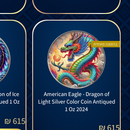
בהזמנה מיוחדת
n of Ice
American Eagle - Dragon of
qued 1 Oz
Light Silver Color Coin Antiqued
1 Oz 2024
₪
615
615 ₪