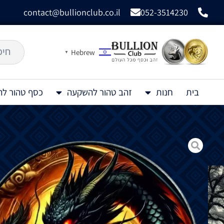
contact@bullionclub.co.il
052-3514230
Hebrew
▼
בית
חנות
זהב טהור להשקעה
כסף טהור ל