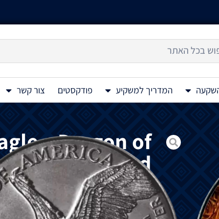
השקעה
המדריך למשקיע
פודקסטים
צור קשר
gle – Dragon of
or Coin Antiqued
1 Oz 2024
מטבע
כסף
צבעוני
בגימור
עתיק
American Eagle – Dragon of Darkness 1 Oz 2024
הדרקונים
מציג
את
דרקון
החושך
,
יצור
מיתי
ע