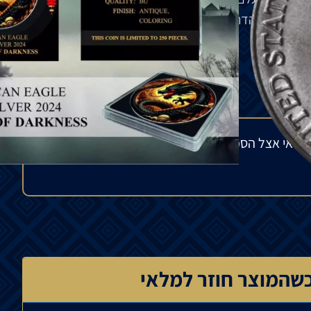
מל
הגנה
.
הדרקון
הוא
החיה
החמישית
בלוח
השנה
הסיני
.
מלאי אצל הספק בחו"ל ולתנודות בשוק העולמי. הפער
שהמוצר חוזר למלאי